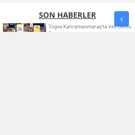
SON HABERLER
Tügva Kahramanmaraş’ta Veli Okulu
Programı
Deaş’a Dev Operasyon: 30 İlde 104
Şüpheli Yakalandı
Funda Arar, Kahramanmaraş
Uluslararası Fuarı'nda Unutulmaz
Bir Konser Verecek
Kahramanmaraş’ta İki Firari İçin
Yolun Sonu