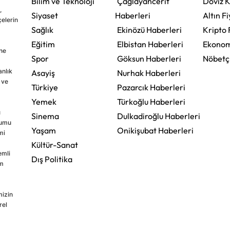
Bilim ve Teknoloji
Çağlayancerit
Döviz K
,
Siyaset
Haberleri
Altın Fi
çelerin
Sağlık
Ekinözü Haberleri
Kripto 
Eğitim
Elbistan Haberleri
Ekonom
ine
Spor
Göksun Haberleri
Nöbetç
nlık
Asayiş
Nurhak Haberleri
 ve
Türkiye
Pazarcık Haberleri
Yemek
Türkoğlu Haberleri
u
Sinema
Dulkadiroğlu Haberleri
rumu
Yaşam
Onikişubat Haberleri
mi
Kültür-Sanat
emli
Dış Politika
im
mizin
rel