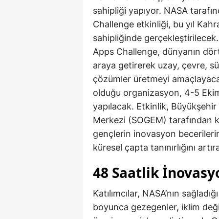
sahipliği yapıyor. NASA taraf
Challenge etkinliği, bu yıl Ka
sahipliğinde gerçekleştirilec
Apps Challenge, dünyanın dört 
araya getirerek uzay, çevre, sür
çözümler üretmeyi amaçlayacak
olduğu organizasyon, 4-5 Ekim
yapılacak. Etkinlik, Büyükşehir 
Merkezi (SOGEM) tarafından ko
gençlerin inovasyon becerileri
küresel çapta tanınırlığını artır
48 Saatlik İnovas
Katılımcılar, NASA’nın sağladığı
boyunca gezegenler, iklim değişi