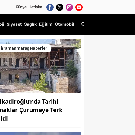
Künye
İletişim
oji
Siyaset
Sağlık
Eğitim
Otomobil
aşlayacak
ahramanmaraş Haberleri
lkadiroğlu’nda Tarihi
naklar Çürümeye Terk
ldi