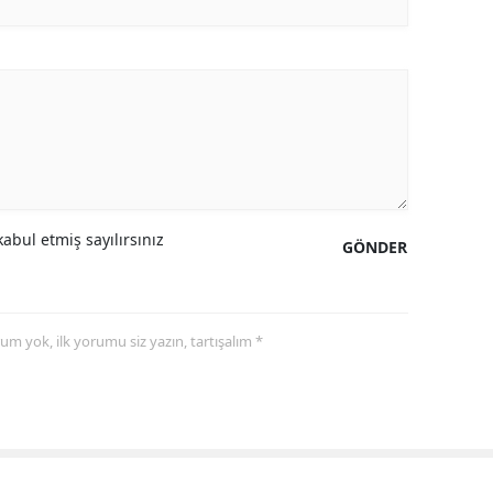
abul etmiş sayılırsınız
GÖNDER
yorum yok, ilk yorumu siz yazın, tartışalım *