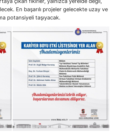
rtaya çıkan fikirler, yalnızca yerelde değil,
lecek. En başarılı projeler gelecekte uzay ve
ma potansiyeli taşıyacak.