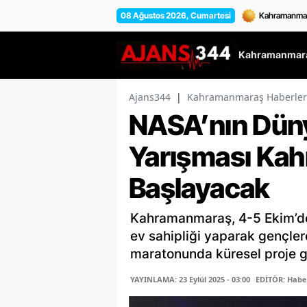
08 Ağustos 2026, Cumartesi
Kahramanmara
Ajans344
|
Kahramanmaraş Haberler
NASA’nın Dün
Yarışması Ka
Başlayacak
Kahramanmaraş, 4-5 Ekim’de
ev sahipliği yaparak gençler
maratonunda küresel proje ge
YAYINLAMA: 23 Eylül 2025 - 03:00
EDİTÖR: Habe