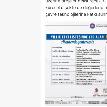
üzerine projeler geliştirecek. O
küresel ölçekte de değerlendiri
çevre teknolojilerine katkı sun