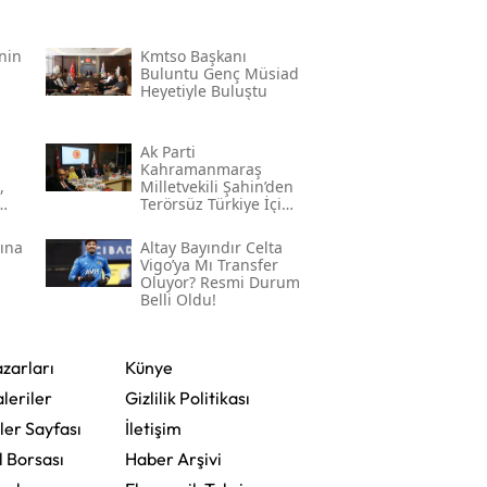
’nin
Kmtso Başkanı
Buluntu Genç Müsi̇ad
Heyetiyle Buluştu
Ak Parti
Kahramanmaraş
,
Milletvekili Şahin’den
Terörsüz Türkiye İçin
Gece Mesaisi
sına
Altay Bayındır Celta
Vigo’ya Mı Transfer
Oluyor? Resmi Durum
Belli Oldu!
zarları
Künye
leriler
Gizlilik Politikası
ler Sayfası
İletişim
l Borsası
Haber Arşivi