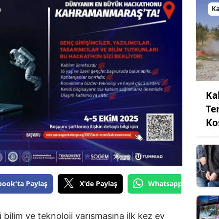
K
Ka
Te
Ko
book'ta Paylaş
X'de Paylaş
Whatsapp'tan Gönde
ilim ve teknoloji yarışmasına ilk kez ev