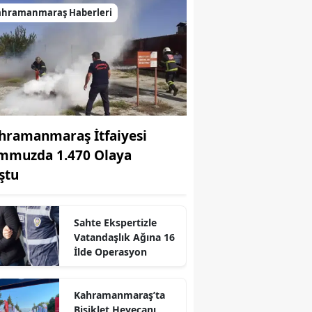
ahramanmaraş Haberleri
hramanmaraş İtfaiyesi
mmuzda 1.470 Olaya
ştu
Sahte Ekspertizle
Vatandaşlık Ağına 16
İlde Operasyon
r
Kahramanmaraş’ta
Bisiklet Heyecanı