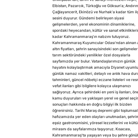
Elbistan, Pazarcık, Türkoğlu ve Göksun'a; Andırın
Çağlayancerit, Ekinözü ve Nurhak'a kadar tüm il
sesini duyurur. Gündemi belirleyen siyasi
gelişmelerden, yerel ekonominin dinamiklerine,
spordaki heyecandan, kültür ve sanat etkinlikler
kadar Kahramanmaraş'ın nabzını tutuyoruz.
Kahramanmaraş Kuyumcular Odası'ndan alınan a
altın fiyatları, şehrin sanayisindeki son gelişmeler
tarım sektöründeki yenilikler özel dosyalarla
sayfamızda yer bulur. Vatandaşlarımızın günlük
hayatını kolaylaştırmak amacıyla Diyanet uyuml
günlük namaz vakitleri, detaylı ve anlık hava du
tahminleri, güncel nöbetçi eczane listeleri ve res
vefat ilanları gibi bilgilere kolayca ulaşmanızı
sağlıyoruz. Ayrıca şehirdeki en yeni iş ilanları, ön
kamu duyuruları ve yaklaşan yerel ve genel seç
sonuçları hakkında en doğru bilgiyi ilk bizden
öğrenirsiniz. Tarihi Maraş depremi gibi toplumsal
hafızamızda yer eden olayları unutmadan, şehri
eşsiz gastronomisini, yöresel lezzetlerini ve kültü
mirasını da sayfalarımıza taşıyoruz. Kısacası,
Kahramanmaraş'ta yaşayan veya bu şehre gönül