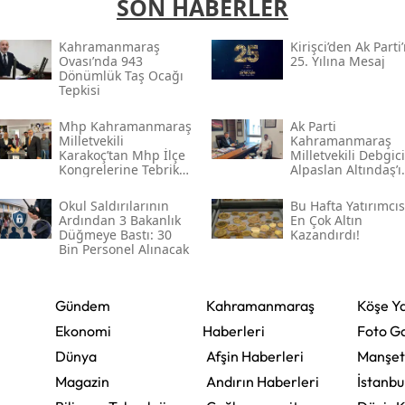
SON HABERLER
Kahramanmaraş
Kirişci’den Ak Parti
Ovası’nda 943
25. Yılına Mesaj
Dönümlük Taş Ocağı
Tepkisi
Mhp Kahramanmaraş
Ak Parti
Milletvekili
Kahramanmaraş
Karakoç’tan Mhp İlçe
Milletvekili Debgici
Kongrelerine Tebrik
Alpaslan Altındaş’ı
Mesajı
Ağırladı
Okul Saldırılarının
Bu Hafta Yatırımcı
Ardından 3 Bakanlık
En Çok Altın
Düğmeye Bastı: 30
Kazandırdı!
Bin Personel Alınacak
Gündem
Kahramanmaraş
Köşe Ya
Ekonomi
Haberleri
Foto Ga
Dünya
Afşin Haberleri
Manşet
Magazin
Andırın Haberleri
İstanbu