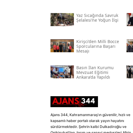
Yaz Sıcağında Savruk
Şelalesi’ne Yoğun İlgi
Kirişci’den Milli Bocce
Sporcularına Başarı
Mesajı
Basın İlan Kurumu
Mevzuat Eğitimi
Ankara’da Yapıldı
Ajans 344, Kahramanmaraş'ın güvenilir, hızlı ve
kapsamlı haber portalı olarak yayın hayatını
sürdürmektedir. Şehrin kalbi Dulkadiroğlu ve
Onikişubat'tan, tarım ve sanayi merkezleri Afşin,