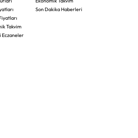
urları
Ekonomik Takvim
yatları
Son Dakika Haberleri
Fiyatları
ik Takvim
i Eczaneler