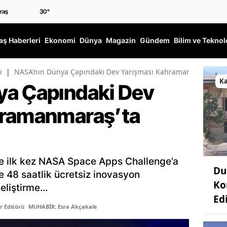
30
°
ş Haberleri
Ekonomi
Dünya
Magazin
Gündem
Bilim ve Teknol
i
|
NASA’nın Dünya Çapındaki Dev Yarışması Kahramanmaraş’ta B
K
ya Çapındaki Dev
hramanmaraş’ta
 ilk kez NASA Space Apps Challenge’a
Du
e 48 saatlik ücretsiz inovasyon
Ko
liştirme...
Edi
r Editörü
MUHABİR: Esra Akçakale