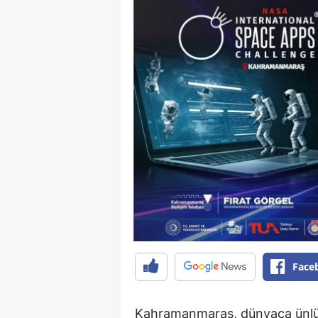
Face
Kahramanmaraş, dünyaca ünlü b