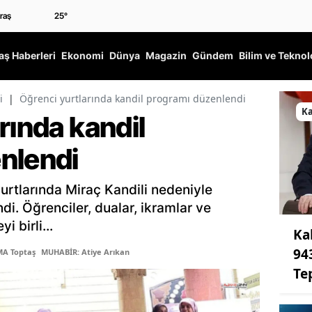
25
°
ş Haberleri
Ekonomi
Dünya
Magazin
Gündem
Bilim ve Teknol
i
|
Öğrenci yurtlarında kandil programı düzenlendi
K
rında kandil
nlendi
rtlarında Miraç Kandili nedeniyle
di. Öğrenciler, dualar, ikramlar ve
 birli...
Ka
94
MA Toptaş
MUHABİR: Atiye Arıkan
Te