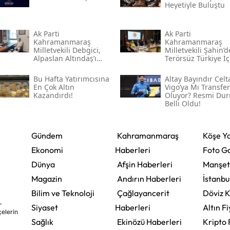
Heyetiyle Buluştu
Ak Parti
Ak Parti
Kahramanmaraş
Kahramanmaraş
Milletvekili Debgici,
Milletvekili Şahin’
Alpaslan Altındaş’ı
Terörsüz Türkiye İç
Ağırladı
Gece Mesaisi
Bu Hafta Yatırımcısına
Altay Bayındır Celt
En Çok Altın
Vigo’ya Mı Transfer
Kazandırdı!
Oluyor? Resmi Du
Belli Oldu!
Gündem
Kahramanmaraş
Köşe Ya
Ekonomi
Haberleri
Foto Ga
Dünya
Afşin Haberleri
Manşet
Magazin
Andırın Haberleri
İstanbu
Bilim ve Teknoloji
Çağlayancerit
Döviz K
,
Siyaset
Haberleri
Altın Fi
çelerin
Sağlık
Ekinözü Haberleri
Kripto 