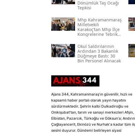
Dönümlük Taş Ocağı
Tepkisi
Mhp Kahramanmaraş
Milletvekili
Karakoç’tan Mhp İlçe
Kongrelerine Tebrik
Mesajı
Okul Saldırılarının
Ardından 3 Bakanlık
Düğmeye Bastı: 30
Bin Personel Alınacak
Ajans 344, Kahramanmaraş'ın güvenilir, hızlı ve
kapsamlı haber portalı olarak yayın hayatını
sürdürmektedir. Şehrin kalbi Dulkadiroğlu ve
Onikişubat'tan, tarım ve sanayi merkezleri Afşin,
Elbistan, Pazarcık, Türkoğlu ve Göksun'a; Andırın
Çağlayancerit, Ekinözü ve Nurhak'a kadar tüm il
sesini duyurur. Gündemi belirleyen siyasi