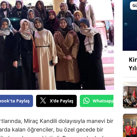
G
Kir
Yı
book'ta Paylaş
X'de Paylaş
Whatsapp'tan Gönde
arında, Miraç Kandili dolayısıyla manevi bir
rda kalan öğrenciler, bu özel gecede bir