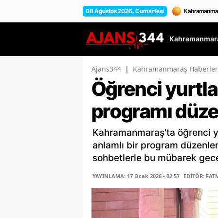
08 Ağustos 2026, Cumartesi
Kahramanmara
Ajans344
|
Kahramanmaraş Haberler
Öğrenci yurtla
programı düze
Kahramanmaraş'ta öğrenci yu
anlamlı bir program düzenlen
sohbetlerle bu mübarek geceyi
YAYINLAMA: 17 Ocak 2026 - 02:57
EDİTÖR: FAT