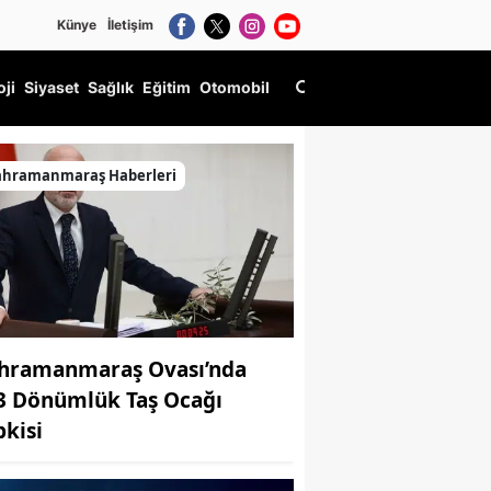
Künye
İletişim
oji
Siyaset
Sağlık
Eğitim
Otomobil
ahramanmaraş Haberleri
hramanmaraş Ovası’nda
3 Dönümlük Taş Ocağı
pkisi