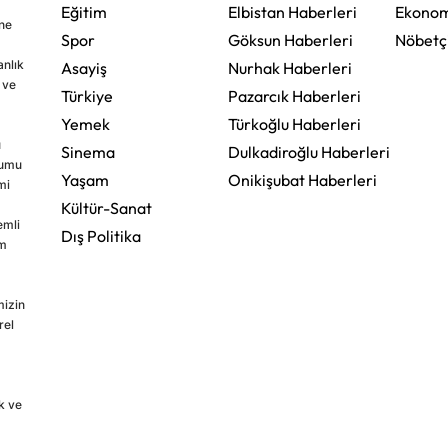
Eğitim
Elbistan Haberleri
Ekonom
ine
Spor
Göksun Haberleri
Nöbetç
nlık
Asayiş
Nurhak Haberleri
 ve
Türkiye
Pazarcık Haberleri
Yemek
Türkoğlu Haberleri
u
Sinema
Dulkadiroğlu Haberleri
rumu
Yaşam
Onikişubat Haberleri
mi
Kültür-Sanat
emli
Dış Politika
im
mizin
rel
k ve