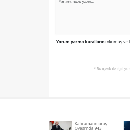
Yorum yazma kurallarını
okumuş ve k
* Bu içerik ile ilgili 
Kahramanmaraş
Ovası’nda 943