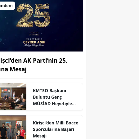
ündem
işci’den AK Parti’nin 25.
lına Mesaj
KMTSO Başkanı
Buluntu Genç
r
MÜSİAD Heyetiyle
Buluştu
Kirişci’den Milli Bocce
Sporcularına Başarı
Mesajı