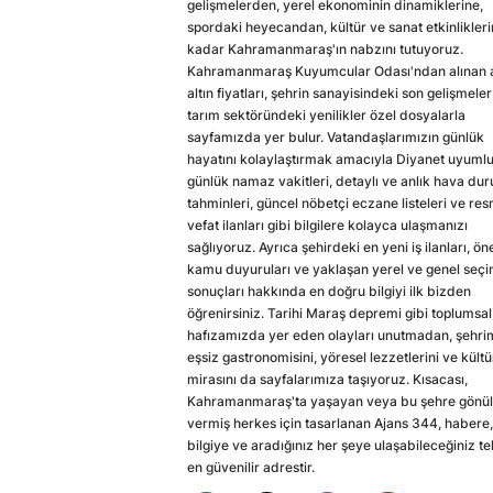
gelişmelerden, yerel ekonominin dinamiklerine,
spordaki heyecandan, kültür ve sanat etkinlikler
kadar Kahramanmaraş'ın nabzını tutuyoruz.
Kahramanmaraş Kuyumcular Odası'ndan alınan a
altın fiyatları, şehrin sanayisindeki son gelişmeler
tarım sektöründeki yenilikler özel dosyalarla
sayfamızda yer bulur. Vatandaşlarımızın günlük
hayatını kolaylaştırmak amacıyla Diyanet uyuml
günlük namaz vakitleri, detaylı ve anlık hava du
tahminleri, güncel nöbetçi eczane listeleri ve res
vefat ilanları gibi bilgilere kolayca ulaşmanızı
sağlıyoruz. Ayrıca şehirdeki en yeni iş ilanları, ön
kamu duyuruları ve yaklaşan yerel ve genel seç
sonuçları hakkında en doğru bilgiyi ilk bizden
öğrenirsiniz. Tarihi Maraş depremi gibi toplumsal
hafızamızda yer eden olayları unutmadan, şehri
eşsiz gastronomisini, yöresel lezzetlerini ve kültü
mirasını da sayfalarımıza taşıyoruz. Kısacası,
Kahramanmaraş'ta yaşayan veya bu şehre gönül
vermiş herkes için tasarlanan Ajans 344, habere,
bilgiye ve aradığınız her şeye ulaşabileceğiniz te
en güvenilir adrestir.