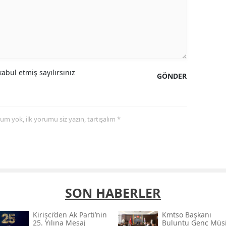
abul etmiş sayılırsınız
GÖNDER
yorum yok, ilk yorumu siz yazın, tartışalım *
SON HABERLER
Kirişci’den Ak Parti’nin
Kmtso Başkanı
25. Yılına Mesaj
Buluntu Genç Müsi