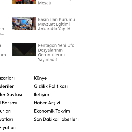
Mesajı
Basın İlan Kurumu
Mevzuat Eğitimi
den
Ankara’da Yapıldı
in
a
Pentagon Yeni Ufo
Dosyalarının
rum
Görüntülerini
Yayınladı!
zarları
Künye
leriler
Gizlilik Politikası
ler Sayfası
İletişim
l Borsası
Haber Arşivi
urları
Ekonomik Takvim
yatları
Son Dakika Haberleri
Fiyatları