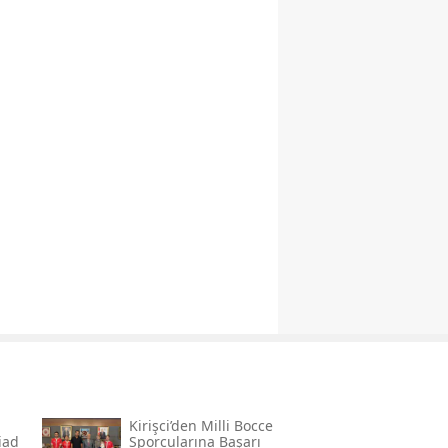
Kirişci’den Milli Bocce
̇ad
Sporcularına Başarı