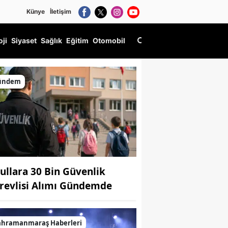
Künye
İletişim
oji
Siyaset
Sağlık
Eğitim
Otomobil
si 53 Gündür Sürüyor
ündem
ullara 30 Bin Güvenlik
revlisi Alımı Gündemde
ahramanmaraş Haberleri