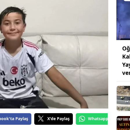
Oğ
Ka
Ya
ve
book'ta Paylaş
X'de Paylaş
Whatsapp'tan Gönde