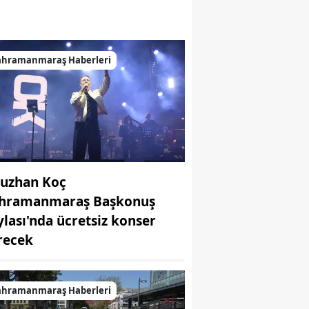
ahramanmaraş Haberleri
uzhan Koç
hramanmaraş Başkonuş
ylası'nda ücretsiz konser
recek
ahramanmaraş Haberleri