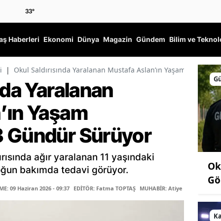
33
°
ş Haberleri
Ekonomi
Dünya
Magazin
Gündem
Bilim ve Teknol
i
|
Okul Saldırısında Yaralanan Mustafa Aslan’ın Yaşam Mücadele
G
nda Yaralanan
’ın Yaşam
3 Gündür Sürüyor
ısında ağır yaralanan 11 yaşındaki
Ok
oğun bakımda tedavi görüyor.
Gö
: 09 Haziran 2026 - 09:37
EDİTÖR: Fatma TOPTAŞ
MUHABİR: Atiye ARIKAN
K