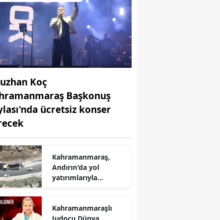
uzhan Koç
hramanmaraş Başkonuş
ylası'nda ücretsiz konser
recek
Kahramanmaraş,
Andırın'da yol
yatırımlarıyla
ulaşımın
standartlarını
r
Kahramanmaraşlı
yükseltiyor
Judocu Dünya