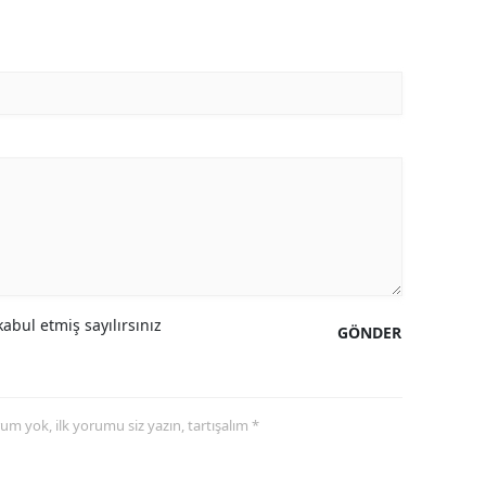
abul etmiş sayılırsınız
GÖNDER
yorum yok, ilk yorumu siz yazın, tartışalım *