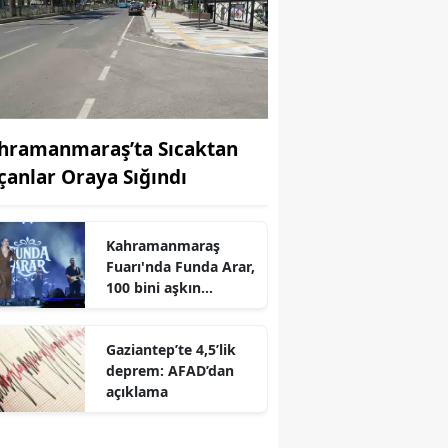
hramanmaraş’ta Sıcaktan
çanlar Oraya Sığındı
Kahramanmaraş
r
Fuarı'nda Funda Arar,
100 bini aşkın
dinleyiciyle coşkulu
bir konser verdi
Gaziantep’te 4,5’lik
deprem: AFAD’dan
açıklama