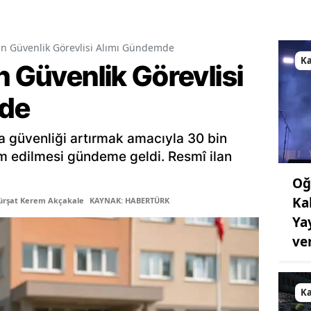
in Güvenlik Görevlisi Alımı Gündemde
K
n Güvenlik Görevlisi
de
a güvenliği artırmak amacıyla 30 bin
am edilmesi gündeme geldi. Resmî ilan
Oğ
Ka
ürşat Kerem Akçakale
KAYNAK: HABERTÜRK
Ya
ve
K