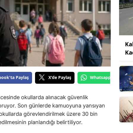
Ka
Ka
book'ta Paylaş
X'de Paylaş
Whatsapp'tan Gönde
cesinde okullarda alınacak güvenlik
koruyor. Son günlerde kamuoyuna yansıyan
okullarda görevlendirilmek üzere 30 bin
dilmesinin planlandığı belirtiliyor.