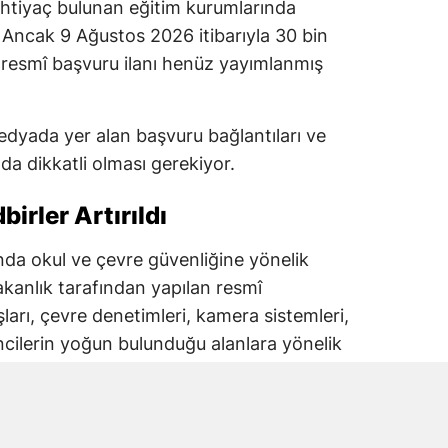
ihtiyaç bulunan eğitim kurumlarında
 Ancak 9 Ağustos 2026 itibarıyla 30 bin
ren resmî başvuru ilanı henüz yayımlanmış
dyada yer alan başvuru bağlantıları ve
a dikkatli olması gerekiyor.
irler Artırıldı
lında okul ve çevre güvenliğine yönelik
akanlık tarafından yapılan resmî
şları, çevre denetimleri, kamera sistemleri,
ncilerin yoğun bulunduğu alanlara yönelik
iği bildirildi.
tim Bakanlığı koordinasyonunda yürütülen
lizleri de öne çıkıyor.