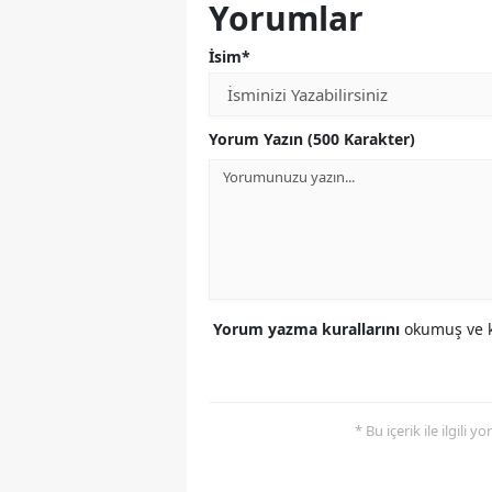
Yorumlar
İsim*
Yorum Yazın (500 Karakter)
Yorum yazma kurallarını
okumuş ve k
* Bu içerik ile ilgili 