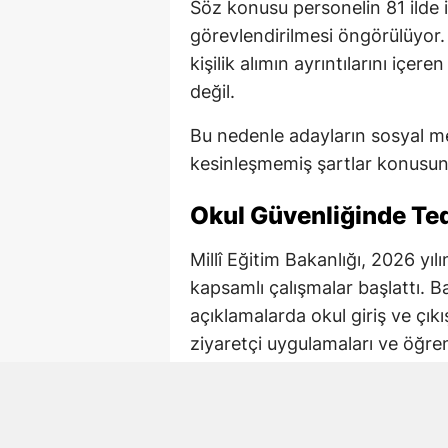
Söz konusu personelin 81 ilde 
görevlendirilmesi öngörülüyor.
kişilik alımın ayrıntılarını içe
değil.
Bu nedenle adayların sosyal me
kesinleşmemiş şartlar konusund
Okul Güvenliğinde Tedb
Millî Eğitim Bakanlığı, 2026 yı
kapsamlı çalışmalar başlattı. B
açıklamalarda okul giriş ve çıkı
ziyaretçi uygulamaları ve öğre
tedbirlerin yeniden değerlendirild
İçişleri Bakanlığı ile Millî Eği
çalışmalarda okul bazlı risk ana