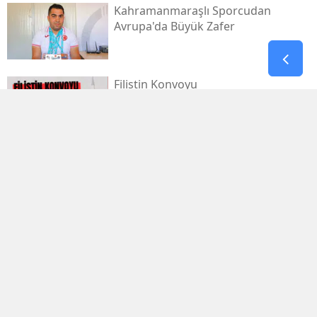
Kahramanmaraşlı Sporcudan
Avrupa'da Büyük Zafer
Filistin Konvoyu
Kahramanmaraş'tan Dualarla
Uğurlanacak
Afşinspor’dan Çifte Transfer Hamlesi
Cumhurbaşkanı Erdoğan'dan
'terörsüz Türkiye' Mesajı
Dervişoğlu: İhanet Belgesini Kabul