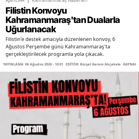
Ajans344
|
Kahramanmaraş Haberleri
Filistin Konvoyu
Kahramanmaraş'tan Dualarla
Uğurlanacak
Filistin'e destek amacıyla düzenlenen konvoy, 6
Ağustos Perşembe günü Kahramanmaraş'ta
gerçekleştirilecek programla yola çıkacak.
YAYINLAMA: 06 Ağustos 2026 - 10:01
EDİTÖR: Kürşat Kerem Akçakale
KAYNAK: 