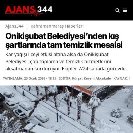
Ajans344
|
Kahramanmaraş Haberleri
Onikişubat Belediyesi’nden kış
şartlarında tam temizlik mesaisi
Kar yağışı ilçeyi etkisi altına alsa da Onikişubat
Belediyesi, çöp toplama ve temizlik hizmetlerini
aksatmadan sürdürüyor. Ekipler 7/24 sahada görevde.
YAYINLAMA: 23 Ocak 2026 - 18:15
EDİTÖR: Kürşat Kerem Akçakale
KAYNAK: Ha