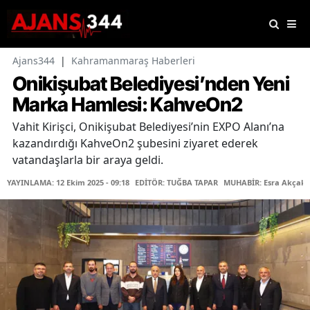
Ajans344
|
Kahramanmaraş Haberleri
Onikişubat Belediyesi’nden Yeni
Marka Hamlesi: KahveOn2
Vahit Kirişci, Onikişubat Belediyesi’nin EXPO Alanı’na
kazandırdığı KahveOn2 şubesini ziyaret ederek
vatandaşlarla bir araya geldi.
YAYINLAMA: 12 Ekim 2025 - 09:18
EDİTÖR: TUĞBA TAPAR
MUHABİR: Esra Akçaka