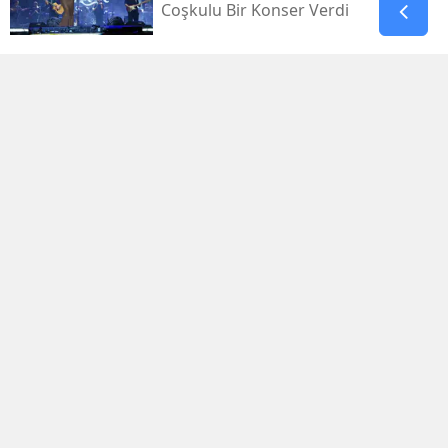
Coşkulu Bir Konser Verdi
Gaziantep’te 4,5’lik Deprem:
Afad’dan Açıklama
Bu Mağara Kahramanmaraş’ın
Bilinen Tarihini Değiştiriyor!
Kahramanmaraş'ın En Eski Yerleşim
İzleri
Zuhal Karakoç’tan Tbmm’de Şehit
Yakınları Ve Gaziler Mesajı
Ak Parti Kahramanmaraş İl
Başkanlığı'ndan Cengiz Topel’i Anma
Mesajı