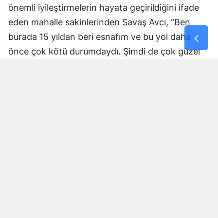
önemli iyileştirmelerin hayata geçirildiğini ifade
eden mahalle sakinlerinden Savaş Avcı, “Ben
burada 15 yıldan beri esnafım ve bu yol daha
önce çok kötü durumdaydı. Şimdi de çok güzel
hale getiriliyor. Büyükşehir Belediye Başkanımız
Fırat Görgel’e verdiği hizmetten dolayı çok
teşekkür ederim. Bizleri tozdan topraktan
kurtardı” dedi. Yapılan bakım, onarım ve asfalt
uygulamaları sayesinde ulaşımın daha güvenli ve
konforlu hale geldiğini söyleyen bir diğer mahalle
sakini İsmail Öksüz, “Yolumuz bozuktu. Bu yıl çok
yağmur yağdığı için yollarımızda çökmeler
oluşmuştu. Sağ olsun Büyükşehir Belediye
Başkanımız Fırat Görgel hizmet anlayışı ile
yollarımızı yaptı. Otoban gibi yol oldu burası”