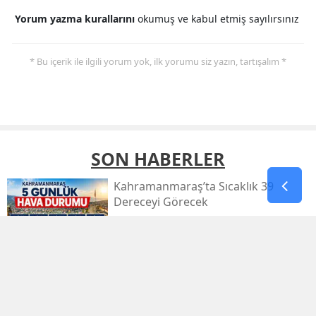
Yorum yazma kurallarını
okumuş ve kabul etmiş sayılırsınız
* Bu içerik ile ilgili yorum yok, ilk yorumu siz yazın, tartışalım *
SON HABERLER
Kahramanmaraş’ta Sıcaklık 39
Dereceyi Görecek
Kahramanmaraş’taki Orman Yangını
Kontrol Altında