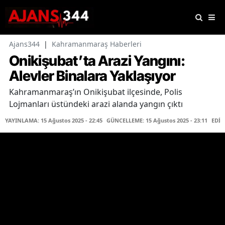
Ajans344
|
Kahramanmaraş Haberleri
Onikişubat’ta Arazi Yangını:
Alevler Binalara Yaklaşıyor
Kahramanmaraş’ın Onikişubat ilçesinde, Polis
Lojmanları üstündeki arazi alanda yangın çıktı
YAYINLAMA: 15 Ağustos 2025 - 22:45
GÜNCELLEME: 15 Ağustos 2025 - 23:11
EDİT