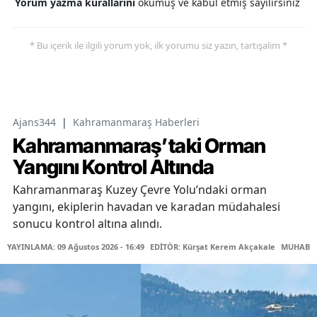
Yorum yazma kurallarını
okumuş ve kabul etmiş sayılırsınız
* Bu içerik ile ilgili yorum yok, ilk yorumu siz yazın, tartışalım *
Ajans344
|
Kahramanmaraş Haberleri
Kahramanmaraş’taki Orman
Yangını Kontrol Altında
Kahramanmaraş Kuzey Çevre Yolu’ndaki orman
yangını, ekiplerin havadan ve karadan müdahalesi
sonucu kontrol altına alındı.
YAYINLAMA: 09 Ağustos 2026 - 16:49
EDİTÖR: Kürşat Kerem Akçakale
MUHABİR: