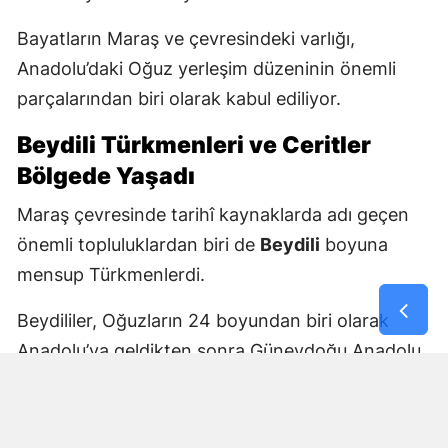
Bayatların Maraş ve çevresindeki varlığı,
Anadolu’daki Oğuz yerleşim düzeninin önemli
parçalarından biri olarak kabul ediliyor.
Beydili Türkmenleri ve Ceritler
Bölgede Yaşadı
Maraş çevresinde tarihî kaynaklarda adı geçen
önemli topluluklardan biri de
Beydili
boyuna
mensup Türkmenlerdi.
Beydililer, Oğuzların 24 boyundan biri olarak
Anadolu’ya geldikten sonra Güneydoğu Anadolu
ve Çukurova çevresine yayıldı. Zamanla Dulkadirli
Türkmenlerinin önemli unsurlarından biri haline
geldiler.