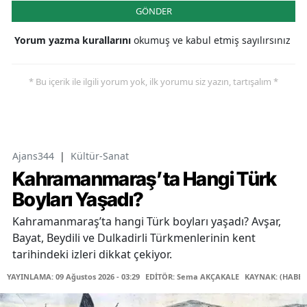
GÖNDER
Yorum yazma kurallarını
okumuş ve kabul etmiş sayılırsınız
* Bu içerik ile ilgili yorum yok, ilk yorumu siz yazın, tartışalım *
Ajans344
|
Kültür-Sanat
Kahramanmaraş’ta Hangi Türk
Boyları Yaşadı?
Kahramanmaraş’ta hangi Türk boyları yaşadı? Avşar,
Bayat, Beydili ve Dulkadirli Türkmenlerinin kent
tarihindeki izleri dikkat çekiyor.
YAYINLAMA: 09 Ağustos 2026 - 03:29
EDİTÖR: Sema AKÇAKALE
KAYNAK: (HABER