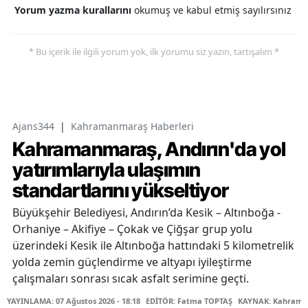
Yorum yazma kurallarını
okumuş ve kabul etmiş sayılırsınız
* Bu içerik ile ilgili yorum yok, ilk yorumu siz yazın, tartışalım *
Ajans344
|
Kahramanmaraş Haberleri
Kahramanmaraş, Andırın'da yol
yatırımlarıyla ulaşımın
standartlarını yükseltiyor
Büyükşehir Belediyesi, Andırın’da Kesik – Altınboğa -
Orhaniye – Akifiye – Çokak ve Çiğşar grup yolu
üzerindeki Kesik ile Altınboğa hattındaki 5 kilometrelik
yolda zemin güçlendirme ve altyapı iyileştirme
çalışmaları sonrası sıcak asfalt serimine geçti.
YAYINLAMA: 07 Ağustos 2026 - 18:18
EDİTÖR: Fatma TOPTAŞ
KAYNAK: Kahraman