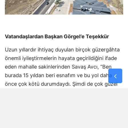
Vatandaşlardan Başkan Görgel’e Teşekkür
Uzun yıllardır ihtiyaç duyulan birçok güzergâhta
önemli iyileştirmelerin hayata geçirildiğini ifade
eden mahalle sakinlerinden Savaş Avcı, “Ben
burada 15 yıldan beri esnafım ve bu yol daha
önce çok kötü durumdaydı. Şimdi de çok güzel
hale getiriliyor. Büyükşehir Belediye Başkanımız
Fırat Görgel’e verdiği hizmetten dolayı çok
teşekkür ederim. Bizleri tozdan topraktan
kurtardı” dedi. Yapılan bakım, onarım ve asfalt
uygulamaları sayesinde ulaşımın daha güvenli ve