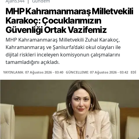
Ajans344
|
Gündem
MHP Kahramanmaraş Milletvekili
Karakoç: Çocuklarımızın
Güvenliği Ortak Vazifemiz
MHP Kahramanmaraş Milletvekili Zuhal Karakoç,
Kahramanmaraş ve Şanlıurfa’daki okul olayları ile
dijital riskleri inceleyen komisyonun çalışmalarını
tamamladığını açıkladı.
YAYINLAMA: 07 Ağustos 2026 - 03:40
GÜNCELLEME: 07 Ağustos 2026 - 03:42
EDİT