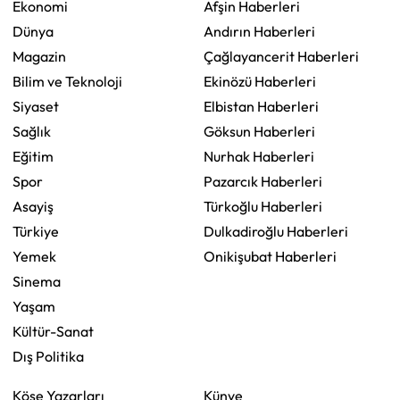
Ekonomi
Afşin Haberleri
Dünya
Andırın Haberleri
Magazin
Çağlayancerit Haberleri
Bilim ve Teknoloji
Ekinözü Haberleri
Siyaset
Elbistan Haberleri
Sağlık
Göksun Haberleri
Eğitim
Nurhak Haberleri
Spor
Pazarcık Haberleri
Asayiş
Türkoğlu Haberleri
Türkiye
Dulkadiroğlu Haberleri
Yemek
Onikişubat Haberleri
Sinema
Yaşam
Kültür-Sanat
Dış Politika
Köşe Yazarları
Künye