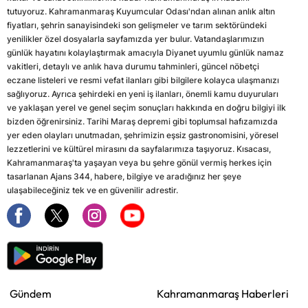
tutuyoruz. Kahramanmaraş Kuyumcular Odası'ndan alınan anlık altın
fiyatları, şehrin sanayisindeki son gelişmeler ve tarım sektöründeki
yenilikler özel dosyalarla sayfamızda yer bulur. Vatandaşlarımızın
günlük hayatını kolaylaştırmak amacıyla Diyanet uyumlu günlük namaz
vakitleri, detaylı ve anlık hava durumu tahminleri, güncel nöbetçi
eczane listeleri ve resmi vefat ilanları gibi bilgilere kolayca ulaşmanızı
sağlıyoruz. Ayrıca şehirdeki en yeni iş ilanları, önemli kamu duyuruları
ve yaklaşan yerel ve genel seçim sonuçları hakkında en doğru bilgiyi ilk
bizden öğrenirsiniz. Tarihi Maraş depremi gibi toplumsal hafızamızda
yer eden olayları unutmadan, şehrimizin eşsiz gastronomisini, yöresel
lezzetlerini ve kültürel mirasını da sayfalarımıza taşıyoruz. Kısacası,
Kahramanmaraş'ta yaşayan veya bu şehre gönül vermiş herkes için
tasarlanan Ajans 344, habere, bilgiye ve aradığınız her şeye
ulaşabileceğiniz tek ve en güvenilir adrestir.
Gündem
Kahramanmaraş Haberleri