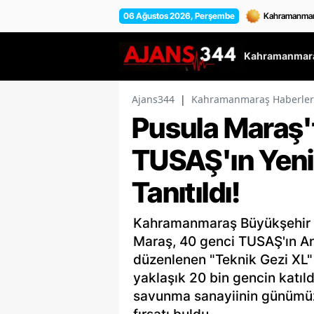
06 Ağustos 2026, Perşembe
Kahramanmara
Ajans344
|
Kahramanmaraş Haberler
Pusula Maraş'
TUSAŞ'ın Yenil
Tanıtıldı!
Kahramanmaraş Büyükşehir B
Maraş, 40 genci TUSAŞ'ın A
düzenlenen "Teknik Gezi XL" 
yaklaşık 20 bin gencin katıld
savunma sanayiinin günümüz