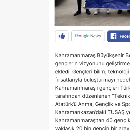
Face
Kahramanmaraş Büyükşehir Bel
gençlerin vizyonunu geliştirmey
ekledi. Gençleri bilim, teknolo
fırsatlarıyla buluşturmayı he
Kahramanmaraşlı gençleri Türk
tarafından düzenlenen “Teknik
Atatürk’ü Anma, Gençlik ve Sp
Kahramankazan’daki TUSAŞ yer
Kahramanmaraş’tan 40 genç kat
yaklaşık 20 bin gencin bir aray