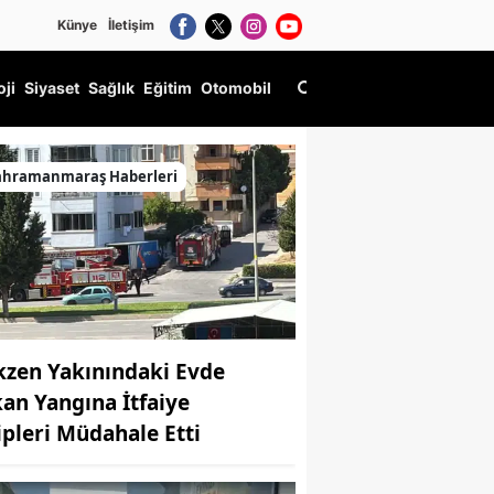
Künye
İletişim
oji
Siyaset
Sağlık
Eğitim
Otomobil
ıldı!
ahramanmaraş Haberleri
kzen Yakınındaki Evde
kan Yangına İtfaiye
ipleri Müdahale Etti