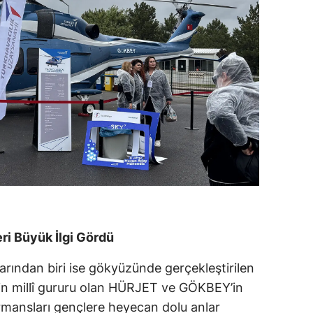
i Büyük İlgi Gördü
rından biri ise gökyüzünde gerçekleştirilen
’nin millî gururu olan HÜRJET ve GÖKBEY’in
rmansları gençlere heyecan dolu anlar