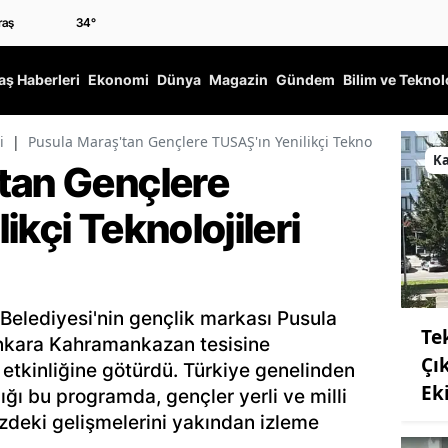
34
°
ş Haberleri
Ekonomi
Dünya
Magazin
Gündem
Bilim ve Teknol
i
|
Pusula Maraş'tan Gençlere TUSAŞ'ın Yenilikçi Teknolojileri Tanıt
K
tan Gençlere
ikçi Teknolojileri
elediyesi'nin gençlik markası Pusula
Te
nkara Kahramankazan tesisine
Çı
etkinliğine götürdü. Türkiye genelinden
Ek
ığı bu programda, gençler yerli ve milli
deki gelişmelerini yakından izleme