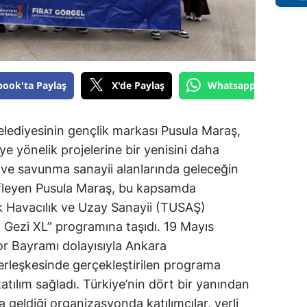
book'ta Paylaş
X'de Paylaş
Whatsapp'tan Gönde
ediyesinin gençlik markası Pusula Maraş,
e yönelik projelerine bir yenisini daha
ji ve savunma sanayii alanlarında geleceğin
defleyen Pusula Maraş, bu kapsamda
 Havacılık ve Uzay Sanayii (TUSAŞ)
 Gezi XL” programına taşıdı. 19 Mayıs
or Bayramı dolayısıyla Ankara
leşkesinde gerçekleştirilen programa
ılım sağladı. Türkiye’nin dört bir yanından
a geldiği organizasyonda katılımcılar, yerli