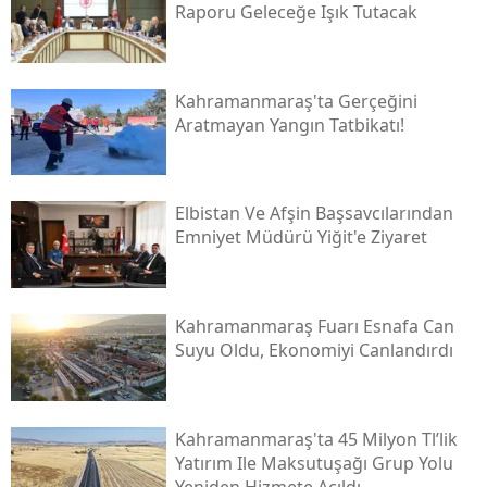
Raporu Geleceğe Işık Tutacak
Kahramanmaraş'ta Gerçeğini
Aratmayan Yangın Tatbikatı!
Elbistan Ve Afşin Başsavcılarından
Emniyet Müdürü Yiğit'e Ziyaret
Kahramanmaraş Fuarı Esnafa Can
Suyu Oldu, Ekonomiyi Canlandırdı
Kahramanmaraş'ta 45 Milyon Tl’lik
Yatırım Ile Maksutuşağı Grup Yolu
Yeniden Hizmete Açıldı