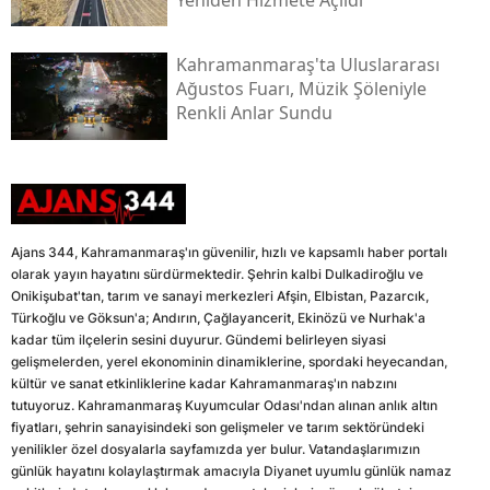
Kahramanmaraş'ta Uluslararası
Ağustos Fuarı, Müzik Şöleniyle
Renkli Anlar Sundu
Ajans 344, Kahramanmaraş'ın güvenilir, hızlı ve kapsamlı haber portalı
olarak yayın hayatını sürdürmektedir. Şehrin kalbi Dulkadiroğlu ve
Onikişubat'tan, tarım ve sanayi merkezleri Afşin, Elbistan, Pazarcık,
Türkoğlu ve Göksun'a; Andırın, Çağlayancerit, Ekinözü ve Nurhak'a
kadar tüm ilçelerin sesini duyurur. Gündemi belirleyen siyasi
gelişmelerden, yerel ekonominin dinamiklerine, spordaki heyecandan,
kültür ve sanat etkinliklerine kadar Kahramanmaraş'ın nabzını
tutuyoruz. Kahramanmaraş Kuyumcular Odası'ndan alınan anlık altın
fiyatları, şehrin sanayisindeki son gelişmeler ve tarım sektöründeki
yenilikler özel dosyalarla sayfamızda yer bulur. Vatandaşlarımızın
günlük hayatını kolaylaştırmak amacıyla Diyanet uyumlu günlük namaz