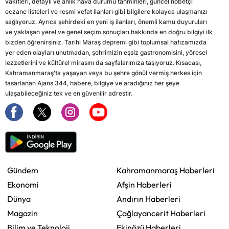
vakitleri, detaylı ve anlık hava durumu tahminleri, güncel nöbetçi
eczane listeleri ve resmi vefat ilanları gibi bilgilere kolayca ulaşmanızı
sağlıyoruz. Ayrıca şehirdeki en yeni iş ilanları, önemli kamu duyuruları
ve yaklaşan yerel ve genel seçim sonuçları hakkında en doğru bilgiyi ilk
bizden öğrenirsiniz. Tarihi Maraş depremi gibi toplumsal hafızamızda
yer eden olayları unutmadan, şehrimizin eşsiz gastronomisini, yöresel
lezzetlerini ve kültürel mirasını da sayfalarımıza taşıyoruz. Kısacası,
Kahramanmaraş'ta yaşayan veya bu şehre gönül vermiş herkes için
tasarlanan Ajans 344, habere, bilgiye ve aradığınız her şeye
ulaşabileceğiniz tek ve en güvenilir adrestir.
Gündem
Kahramanmaraş Haberleri
Ekonomi
Afşin Haberleri
Dünya
Andırın Haberleri
Magazin
Çağlayancerit Haberleri
Bilim ve Teknoloji
Ekinözü Haberleri