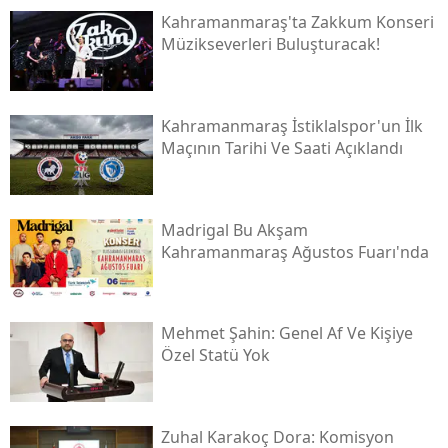
Kahramanmaraş'ta Zakkum Konseri
Müzikseverleri Buluşturacak!
Kahramanmaraş İstiklalspor'un İlk
Maçının Tarihi Ve Saati Açıklandı
Madrigal Bu Akşam
Kahramanmaraş Ağustos Fuarı'nda
Mehmet Şahin: Genel Af Ve Kişiye
Özel Statü Yok
Zuhal Karakoç Dora: Komisyon