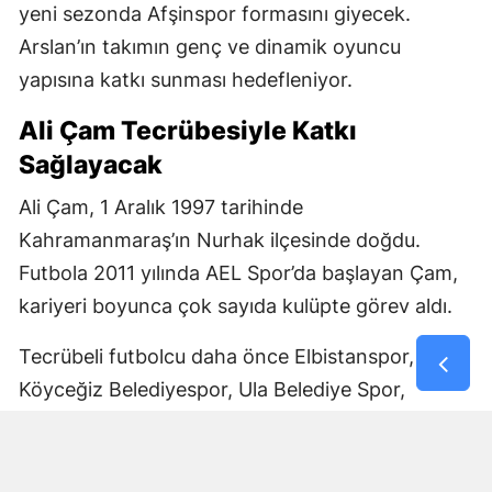
yeni sezonda Afşinspor formasını giyecek.
Arslan’ın takımın genç ve dinamik oyuncu
yapısına katkı sunması hedefleniyor.
Ali Çam Tecrübesiyle Katkı
Sağlayacak
Ali Çam, 1 Aralık 1997 tarihinde
Kahramanmaraş’ın Nurhak ilçesinde doğdu.
Futbola 2011 yılında AEL Spor’da başlayan Çam,
kariyeri boyunca çok sayıda kulüpte görev aldı.
Tecrübeli futbolcu daha önce Elbistanspor,
Köyceğiz Belediyespor, Ula Belediye Spor,
Marmaris Gücü Spor Kulübü, Dalyanspor,
Ortaköy Spor, Göksun Ülkü Spor, Araban
Belediye Spor ve Elbistan Feda Spor formalarını