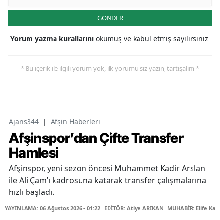
GÖNDER
Yorum yazma kurallarını
okumuş ve kabul etmiş sayılırsınız
* Bu içerik ile ilgili yorum yok, ilk yorumu siz yazın, tartışalım *
Ajans344
|
Afşin Haberleri
Afşinspor’dan Çifte Transfer
Hamlesi
Afşinspor, yeni sezon öncesi Muhammet Kadir Arslan
ile Ali Çam’ı kadrosuna katarak transfer çalışmalarına
hızlı başladı.
YAYINLAMA: 06 Ağustos 2026 - 01:22
EDİTÖR: Atiye ARIKAN
MUHABİR: Elife Kar