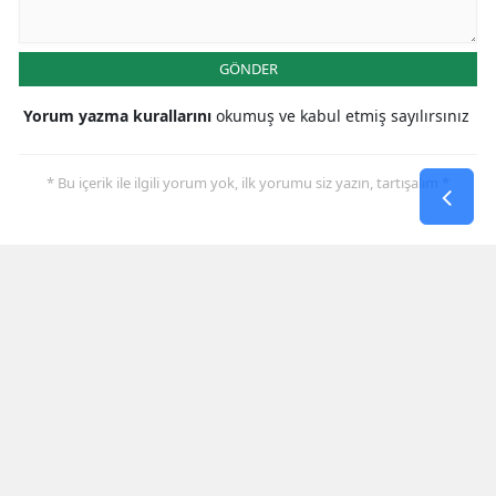
GÖNDER
Yorum yazma kurallarını
okumuş ve kabul etmiş sayılırsınız
* Bu içerik ile ilgili yorum yok, ilk yorumu siz yazın, tartışalım *
SON HABERLER
Muhammet Umut Kepekçi
Beydağı’nda Türkiye Üçüncüsü
Funda Arar Konseri Kafum'da Büyük