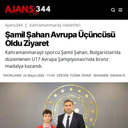
Ajans344
|
Kahramanmaraş Haberleri
Şamil Şahan Avrupa Üçüncüsü
Oldu Ziyaret
Kahramanmaraşlı sporcu Şamil Şahan, Bulgaristan’da
düzenlenen U17 Avrupa Şampiyonası’nda bronz
madalya kazandı.
YAYINLAMA: 22 Mayıs 2026 - 11:54
EDİTÖR: TUĞBA TAPAR
MUHABİR: ORHAN KA