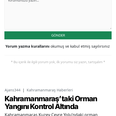
GÖNDER
Yorum yazma kurallarını
okumuş ve kabul etmiş sayılırsınız
* Bu içerik ile ilgili yorum yok, ilk yorumu siz yazın, tartışalım *
Ajans344
|
Kahramanmaraş Haberleri
Kahramanmaraş’taki Orman
Yangını Kontrol Altında
Kahramanmaraş Kuzey Çevre Yolu’ndaki orman