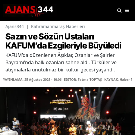
Ajans344
|
Kahramanmaraş Haberleri
Sazın ve Sözün Ustaları
KAFUM’da Ezgileriyle Büyüledi
KAFUM’da düzenlenen Âşıklar, Ozanlar ve Şairler
Bayramı’nda halk ozanları sahne aldı. Türküler ve
atışmalarla unutulmaz bir kültür gecesi yaşandı.
YAYINLAMA: 25 Ağustos 2025 - 10:06
EDİTÖR: Fatma TOPTAŞ
KAYNAK: Haber Me