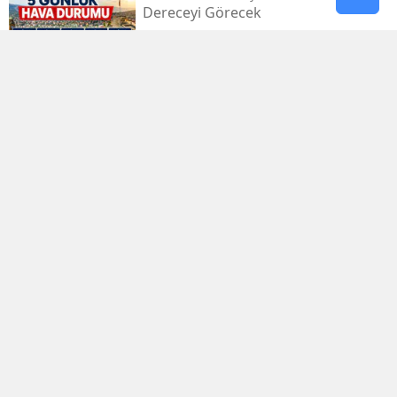
Dereceyi Görecek
Kahramanmaraş’taki Orman Yangını
Kontrol Altında
Kahramanmaraş Küçük Sanayi Sitesi
Yeniden Açıldı
Kahramanmaraşlı Zeynep Sude
Dünya Şampiyonu Oldu
Kahramanmaraş Kuzey Çevre
Yolu’nda Orman Yangını