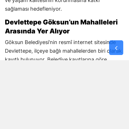
ve yaşam kalitesinin korunmasına katkı
sağlaması hedefleniyor.
Devlettepe Göksun’un Mahalleleri
Arasında Yer Alıyor
Göksun Belediyesi’nin resmî internet sitesinde
Devlettepe, ilçeye bağlı mahallelerden biri olarak
kayıtlı bulunuyor. Belediye kayıtlarına göre
mahallenin muhtarlık bilgileri de kurumun
internet sitesi üzerinden yayımlanıyor.
Göksun Belediyesi, ilçe genelinde belediye
hizmetlerini mahalle bazında yürütürken,
Devlettepe Mahallesi TOKİ Konutlarında
gerçekleştirilen son çalışma da çevre temizliğine
yönelik saha faaliyetlerinin bir parçası oldu.