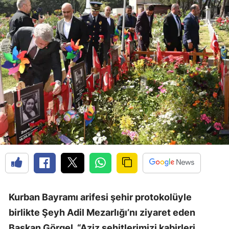
Kurban Bayramı arifesi şehir protokolüyle
birlikte Şeyh Adil Mezarlığı’nı ziyaret eden
Başkan Görgel, “Aziz şehitlerimizi kabirleri