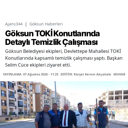
Ajans344
|
Göksun Haberleri
Göksun TOKİ Konutlarında
Detaylı Temizlik Çalışması
Göksun Belediyesi ekipleri, Devlettepe Mahallesi TOKİ
Konutlarında kapsamlı temizlik çalışması yaptı. Başkan
Selim Cüce ekipleri ziyaret etti.
YAYINLAMA: 07 Ağustos 2026 - 11:25
EDİTÖR: Kürşat Kerem Akçakale
MUHABİR