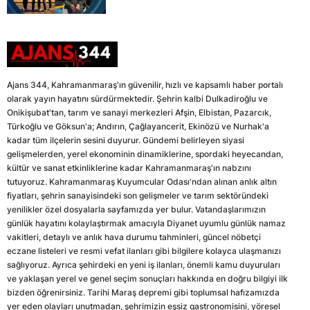
Ajans 344, Kahramanmaraş'ın güvenilir, hızlı ve kapsamlı haber portalı
olarak yayın hayatını sürdürmektedir. Şehrin kalbi Dulkadiroğlu ve
Onikişubat'tan, tarım ve sanayi merkezleri Afşin, Elbistan, Pazarcık,
Türkoğlu ve Göksun'a; Andırın, Çağlayancerit, Ekinözü ve Nurhak'a
kadar tüm ilçelerin sesini duyurur. Gündemi belirleyen siyasi
gelişmelerden, yerel ekonominin dinamiklerine, spordaki heyecandan,
kültür ve sanat etkinliklerine kadar Kahramanmaraş'ın nabzını
tutuyoruz. Kahramanmaraş Kuyumcular Odası'ndan alınan anlık altın
fiyatları, şehrin sanayisindeki son gelişmeler ve tarım sektöründeki
yenilikler özel dosyalarla sayfamızda yer bulur. Vatandaşlarımızın
günlük hayatını kolaylaştırmak amacıyla Diyanet uyumlu günlük namaz
vakitleri, detaylı ve anlık hava durumu tahminleri, güncel nöbetçi
eczane listeleri ve resmi vefat ilanları gibi bilgilere kolayca ulaşmanızı
sağlıyoruz. Ayrıca şehirdeki en yeni iş ilanları, önemli kamu duyuruları
ve yaklaşan yerel ve genel seçim sonuçları hakkında en doğru bilgiyi ilk
bizden öğrenirsiniz. Tarihi Maraş depremi gibi toplumsal hafızamızda
yer eden olayları unutmadan, şehrimizin eşsiz gastronomisini, yöresel