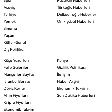
Spor
Pazarcık Haberleri
Asayiş
Türkoğlu Haberleri
Türkiye
Dulkadiroğlu Haberleri
Yemek
Onikişubat Haberleri
Sinema
Yaşam
Kültür-Sanat
Dış Politika
Köşe Yazarları
Künye
Foto Galeriler
Gizlilik Politikası
Manşetler Sayfası
İletişim
İstanbul Borsası
Haber Arşivi
Döviz Kurları
Ekonomik Takvim
Altın Fiyatları
Son Dakika Haberleri
Kripto Fiyatları
Ekonomik Takvim