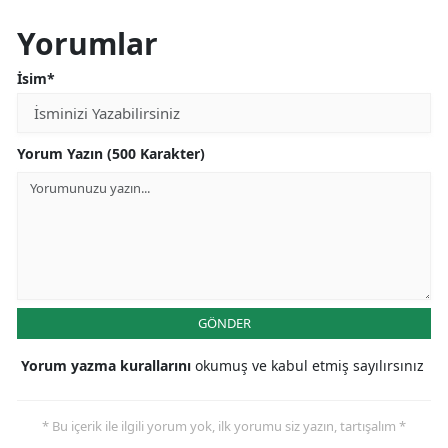
Yorumlar
İsim*
Yorum Yazın (500 Karakter)
GÖNDER
Yorum yazma kurallarını
okumuş ve kabul etmiş sayılırsınız
* Bu içerik ile ilgili yorum yok, ilk yorumu siz yazın, tartışalım *