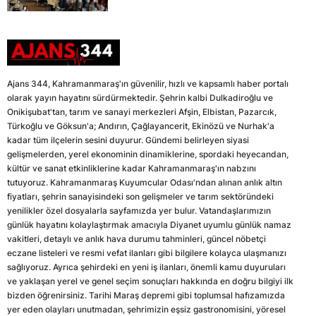
Ajans 344, Kahramanmaraş'ın güvenilir, hızlı ve kapsamlı haber portalı
olarak yayın hayatını sürdürmektedir. Şehrin kalbi Dulkadiroğlu ve
Onikişubat'tan, tarım ve sanayi merkezleri Afşin, Elbistan, Pazarcık,
Türkoğlu ve Göksun'a; Andırın, Çağlayancerit, Ekinözü ve Nurhak'a
kadar tüm ilçelerin sesini duyurur. Gündemi belirleyen siyasi
gelişmelerden, yerel ekonominin dinamiklerine, spordaki heyecandan,
kültür ve sanat etkinliklerine kadar Kahramanmaraş'ın nabzını
tutuyoruz. Kahramanmaraş Kuyumcular Odası'ndan alınan anlık altın
fiyatları, şehrin sanayisindeki son gelişmeler ve tarım sektöründeki
yenilikler özel dosyalarla sayfamızda yer bulur. Vatandaşlarımızın
günlük hayatını kolaylaştırmak amacıyla Diyanet uyumlu günlük namaz
vakitleri, detaylı ve anlık hava durumu tahminleri, güncel nöbetçi
eczane listeleri ve resmi vefat ilanları gibi bilgilere kolayca ulaşmanızı
sağlıyoruz. Ayrıca şehirdeki en yeni iş ilanları, önemli kamu duyuruları
ve yaklaşan yerel ve genel seçim sonuçları hakkında en doğru bilgiyi ilk
bizden öğrenirsiniz. Tarihi Maraş depremi gibi toplumsal hafızamızda
yer eden olayları unutmadan, şehrimizin eşsiz gastronomisini, yöresel