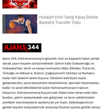
Hüseyin Emir Seviğ Kipaş İstiklal
Basket’e Transfer Oldu
Ajans 344, Kahramanmaraş'ın güvenilir, hızlı ve kapsamlı haber portalı
olarak yayın hayatını sürdürmektedir. Şehrin kalbi Dulkadiroğlu ve
Onikişubat'tan, tarım ve sanayi merkezleri Afşin, Elbistan, Pazarcık,
Türkoğlu ve Göksun'a; Andırın, Çağlayancerit, Ekinözü ve Nurhak'a
kadar tüm ilçelerin sesini duyurur. Gündemi belirleyen siyasi
gelişmelerden, yerel ekonominin dinamiklerine, spordaki heyecandan,
kültür ve sanat etkinliklerine kadar Kahramanmaraş'ın nabzını
tutuyoruz. Kahramanmaraş Kuyumcular Odası'ndan alınan anlık altın
fiyatları, şehrin sanayisindeki son gelişmeler ve tarım sektöründeki
yenilikler özel dosyalarla sayfamızda yer bulur. Vatandaşlarımızın
günlük hayatını kolaylaştırmak amacıyla Diyanet uyumlu günlük namaz