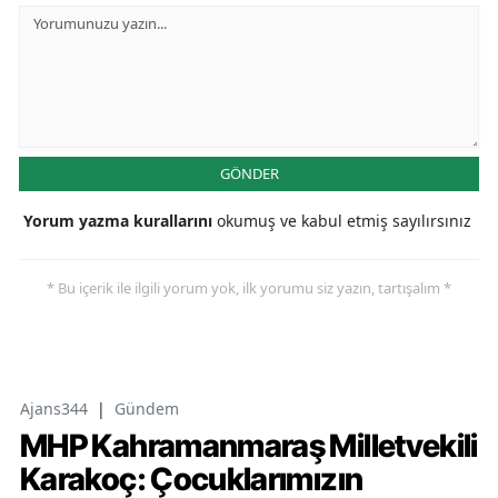
GÖNDER
Yorum yazma kurallarını
okumuş ve kabul etmiş sayılırsınız
* Bu içerik ile ilgili yorum yok, ilk yorumu siz yazın, tartışalım *
Ajans344
|
Gündem
MHP Kahramanmaraş Milletvekili
Karakoç: Çocuklarımızın