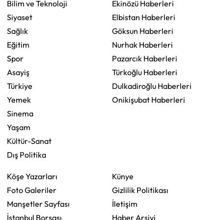
Bilim ve Teknoloji
Ekinözü Haberleri
Siyaset
Elbistan Haberleri
Sağlık
Göksun Haberleri
Eğitim
Nurhak Haberleri
Spor
Pazarcık Haberleri
Asayiş
Türkoğlu Haberleri
Türkiye
Dulkadiroğlu Haberleri
Yemek
Onikişubat Haberleri
Sinema
Yaşam
Kültür-Sanat
Dış Politika
Köşe Yazarları
Künye
Foto Galeriler
Gizlilik Politikası
Manşetler Sayfası
İletişim
İstanbul Borsası
Haber Arşivi