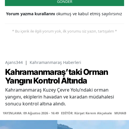
GÖNDER
Yorum yazma kurallarını
okumuş ve kabul etmiş sayılırsınız
* Bu içerik ile ilgili yorum yok, ilk yorumu siz yazın, tartışalım *
Ajans344
|
Kahramanmaraş Haberleri
Kahramanmaraş’taki Orman
Yangını Kontrol Altında
Kahramanmaraş Kuzey Çevre Yolu’ndaki orman
yangını, ekiplerin havadan ve karadan müdahalesi
sonucu kontrol altına alındı.
YAYINLAMA: 09 Ağustos 2026 - 16:49
EDİTÖR: Kürşat Kerem Akçakale
MUHABİR: