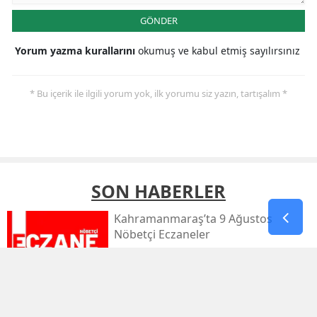
GÖNDER
Yorum yazma kurallarını
okumuş ve kabul etmiş sayılırsınız
* Bu içerik ile ilgili yorum yok, ilk yorumu siz yazın, tartışalım *
SON HABERLER
Kahramanmaraş’ta 9 Ağustos
Nöbetçi Eczaneler
Kahramanmaraş’ta Sıcaklık 39
Dereceyi Görecek