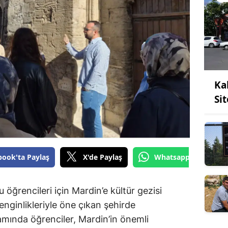
Ka
Si
book'ta Paylaş
X'de Paylaş
Whatsapp'tan Gönde
rencileri için Mardin’e kültür gezisi
enginlikleriyle öne çıkan şehirde
mında öğrenciler, Mardin’in önemli