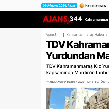
09 Ağustos 2026, Pazar
Kahramanmara
Ajans344
|
Kahramanmaraş Haberler
TDV Kahraman
Yurdundan Mar
TDV Kahramanmaraş Kız Yurdu
kapsamında Mardin’in tarihi v
YAYINLAMA: 04 Haziran 2026 - 10:11
EDİTÖR: T