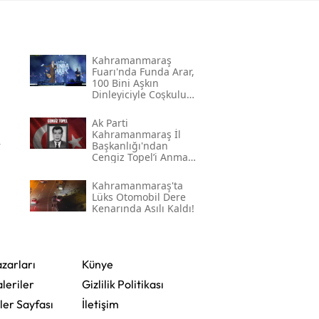
Kahramanmaraş
Fuarı'nda Funda Arar,
100 Bini Aşkın
Dinleyiciyle Coşkulu
Bir Konser Verdi
Ak Parti
Kahramanmaraş İl
r
Başkanlığı'ndan
Cengiz Topel’i Anma
Mesajı
Kahramanmaraş'ta
Lüks Otomobil Dere
Kenarında Asılı Kaldı!
zarları
Künye
leriler
Gizlilik Politikası
ler Sayfası
İletişim