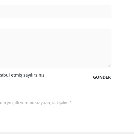
abul etmiş sayılırsınız
GÖNDER
yorum yok, ilk yorumu siz yazın, tartışalım *