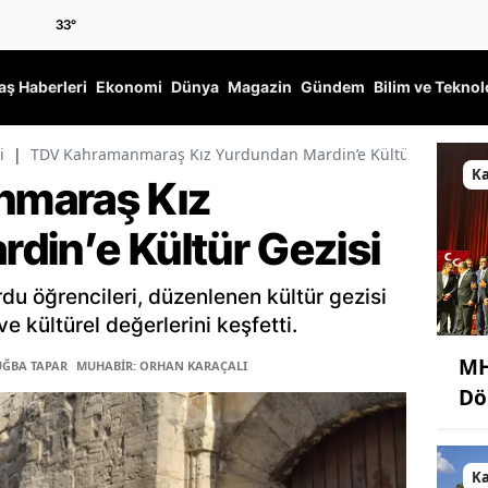
33
°
ş Haberleri
Ekonomi
Dünya
Magazin
Gündem
Bilim ve Teknol
i
|
TDV Kahramanmaraş Kız Yurdundan Mardin’e Kültür Gezisi
K
maraş Kız
din’e Kültür Gezisi
 öğrencileri, düzenlenen kültür gezisi
e kültürel değerlerini keşfetti.
MH
UĞBA TAPAR
MUHABİR: ORHAN KARAÇALI
Dö
K