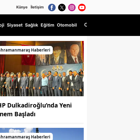
Künye
İletişim
oji
Siyaset
Sağlık
Eğitim
Otomobil
ahramanmaraş Haberleri
P Dulkadiroğlu’nda Yeni
nem Başladı
ahramanmaraş Haberleri