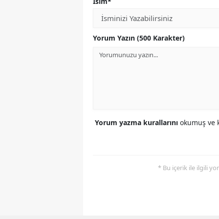
İsim*
Yorum Yazın (500 Karakter)
Yorum yazma kurallarını
okumuş ve k
* Bu içerik ile ilgili 