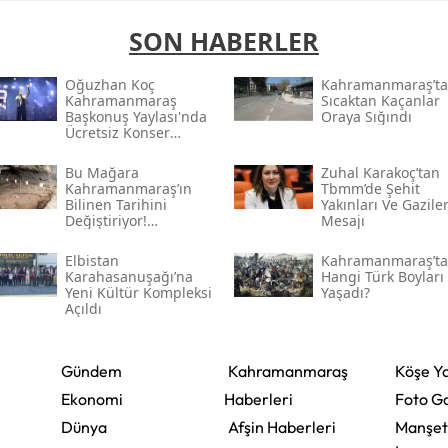
SON HABERLER
Oğuzhan Koç
Kahramanmaraş’ta
Kahramanmaraş
Sıcaktan Kaçanlar
Başkonuş Yaylası'nda
Oraya Sığındı
Ücretsiz Konser
Verecek
Bu Mağara
Zuhal Karakoç’tan
Kahramanmaraş’ın
Tbmm’de Şehit
Bilinen Tarihini
Yakınları Ve Gazile
Değiştiriyor!
Mesajı
Kahramanmaraş'ın En
Eski Yerleşim İzleri
Elbistan
Kahramanmaraş’ta
Karahasanuşağı’na
Hangi Türk Boyları
Yeni Kültür Kompleksi
Yaşadı?
Açıldı
Gündem
Kahramanmaraş
Köşe Ya
Ekonomi
Haberleri
Foto Ga
Dünya
Afşin Haberleri
Manşet