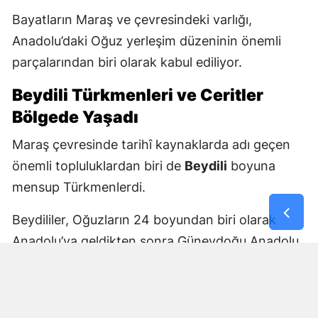
Bayatların Maraş ve çevresindeki varlığı,
Anadolu’daki Oğuz yerleşim düzeninin önemli
parçalarından biri olarak kabul ediliyor.
Beydili Türkmenleri ve Ceritler
Bölgede Yaşadı
Maraş çevresinde tarihî kaynaklarda adı geçen
önemli topluluklardan biri de
Beydili
boyuna
mensup Türkmenlerdi.
Beydililer, Oğuzların 24 boyundan biri olarak
Anadolu’ya geldikten sonra Güneydoğu Anadolu
ve Çukurova çevresine yayıldı. Zamanla Dulkadirli
Türkmenlerinin önemli unsurlarından biri haline
geldiler.