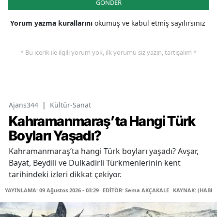
GÖNDER
Yorum yazma kurallarını
okumuş ve kabul etmiş sayılırsınız
* Bu içerik ile ilgili yorum yok, ilk yorumu siz yazın, tartışalım *
Ajans344
|
Kültür-Sanat
Kahramanmaraş’ta Hangi Türk
Boyları Yaşadı?
Kahramanmaraş’ta hangi Türk boyları yaşadı? Avşar,
Bayat, Beydili ve Dulkadirli Türkmenlerinin kent
tarihindeki izleri dikkat çekiyor.
YAYINLAMA: 09 Ağustos 2026 - 03:29
EDİTÖR: Sema AKÇAKALE
KAYNAK: (HABER