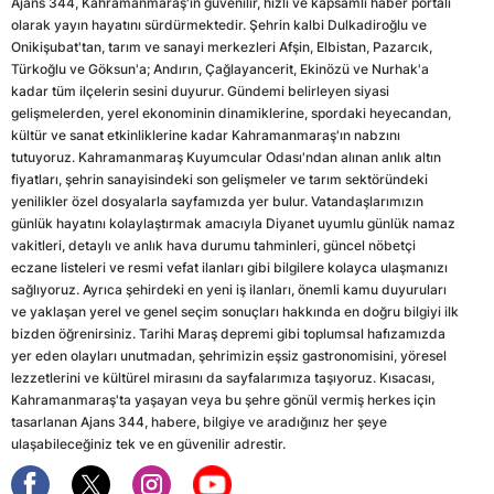
Ajans 344, Kahramanmaraş'ın güvenilir, hızlı ve kapsamlı haber portalı
olarak yayın hayatını sürdürmektedir. Şehrin kalbi Dulkadiroğlu ve
Onikişubat'tan, tarım ve sanayi merkezleri Afşin, Elbistan, Pazarcık,
Türkoğlu ve Göksun'a; Andırın, Çağlayancerit, Ekinözü ve Nurhak'a
kadar tüm ilçelerin sesini duyurur. Gündemi belirleyen siyasi
gelişmelerden, yerel ekonominin dinamiklerine, spordaki heyecandan,
kültür ve sanat etkinliklerine kadar Kahramanmaraş'ın nabzını
tutuyoruz. Kahramanmaraş Kuyumcular Odası'ndan alınan anlık altın
fiyatları, şehrin sanayisindeki son gelişmeler ve tarım sektöründeki
yenilikler özel dosyalarla sayfamızda yer bulur. Vatandaşlarımızın
günlük hayatını kolaylaştırmak amacıyla Diyanet uyumlu günlük namaz
vakitleri, detaylı ve anlık hava durumu tahminleri, güncel nöbetçi
eczane listeleri ve resmi vefat ilanları gibi bilgilere kolayca ulaşmanızı
sağlıyoruz. Ayrıca şehirdeki en yeni iş ilanları, önemli kamu duyuruları
ve yaklaşan yerel ve genel seçim sonuçları hakkında en doğru bilgiyi ilk
bizden öğrenirsiniz. Tarihi Maraş depremi gibi toplumsal hafızamızda
yer eden olayları unutmadan, şehrimizin eşsiz gastronomisini, yöresel
lezzetlerini ve kültürel mirasını da sayfalarımıza taşıyoruz. Kısacası,
Kahramanmaraş'ta yaşayan veya bu şehre gönül vermiş herkes için
tasarlanan Ajans 344, habere, bilgiye ve aradığınız her şeye
ulaşabileceğiniz tek ve en güvenilir adrestir.