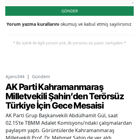
GÖNDER
Yorum yazma kurallarını
okumuş ve kabul etmiş sayılırsınız
* Bu içerik ile ilgili yorum yok, ilk yorumu siz yazın, tartışalım *
Ajans344
|
Gündem
AK Parti Kahramanmaraş
Milletvekili Şahin’den Terörsüz
Türkiye İçin Gece Mesaisi
AK Parti Grup Başkanvekili Abdülhamit Gül, saat
02.15’te TBMM Adalet Komisyonu’ndaki çalışmalardan
paylaşım yaptı. Görüntülerde Kahramanmaraş
Milletvekili Prof. Dr. Mehmet Şahin de yer aldı.