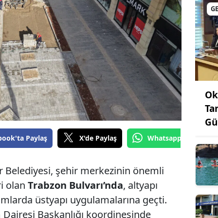
G
Ok
Ta
Gü
book'ta Paylaş
X'de Paylaş
Whatsapp'tan Gönde
elediyesi, şehir merkezinin önemli
i olan
Trabzon Bulvarı’nda
, altyapı
mlarda üstyapı uygulamalarına geçti.
 Dairesi Başkanlığı koordinesinde