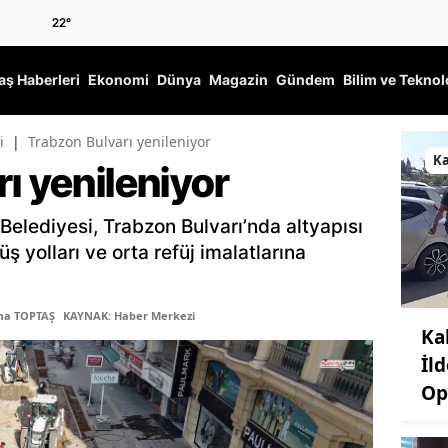
22
°
ş Haberleri
Ekonomi
Dünya
Magazin
Gündem
Bilim ve Teknol
i
|
Trabzon Bulvarı yenileniyor
K
ı yenileniyor
lediyesi, Trabzon Bulvarı’nda altyapısı
 yolları ve orta refüj imalatlarına
ma TOPTAŞ
KAYNAK: Haber Merkezi
Ka
İl
Op