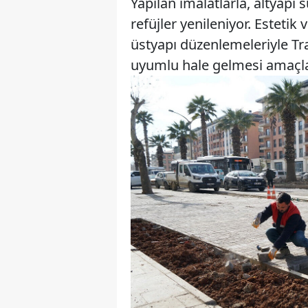
Yapılan imalatlarla, altyapı
refüjler yenileniyor. Esteti
üstyapı düzenlemeleriyle T
uyumlu hale gelmesi amaçla