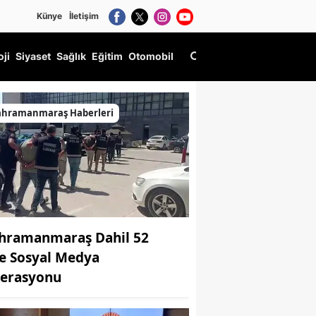
Künye
İletişim
oji
Siyaset
Sağlık
Eğitim
Otomobil
ahramanmaraş Haberleri
hramanmaraş Dahil 52
de Sosyal Medya
erasyonu