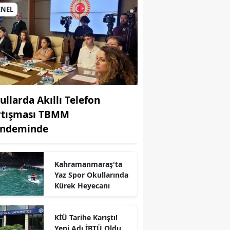
ENEL
ullarda Akıllı Telefon
rtışması TBMM
ndeminde
r
Kahramanmaraş'ta
Yaz Spor Okullarında
Kürek Heyecanı
KİÜ Tarihe Karıştı!
Yeni Adı İBTÜ Oldu