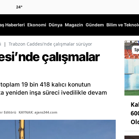
24
°
ş Haberleri
Ekonomi
Dünya
Magazin
Gündem
Bilim ve Teknol
i
|
Trabzon Caddesi’nde çalışmalar sürüyor
Sp
si’nde çalışmalar
 toplam 19 bin 418 kalıcı konutun
 yeniden inşa süreci ivedilikle devam
Ka
60
r Editörü
KAYNAK: ajans344.com
Ol