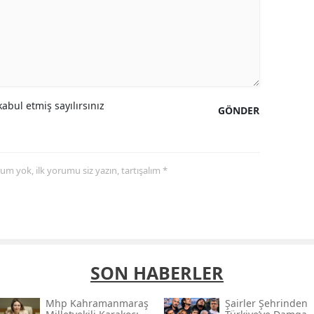
abul etmiş sayılırsınız
GÖNDER
yorum yok, ilk yorumu siz yazın, tartışalım *
SON HABERLER
Mhp Kahramanmaraş
Şairler Şehrinden