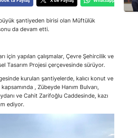
book'ta Paylaş
X'de Paylaş
Whatsapp'tan Gönde
üyük şantiyeden birisi olan Müftülük
sonu da devam etti.
 için yapılan çalışmalar, Çevre Şehircilik ve
tsel Tasarım Projesi çerçevesinde sürüyor.
gesinde kurulan şantiyelerde, kalıcı konut ve
oje kapsamında , Zübeyde Hanım Bulvarı,
danı ve Cahit Zarifoğlu Caddesinde, kazı
am ediyor.