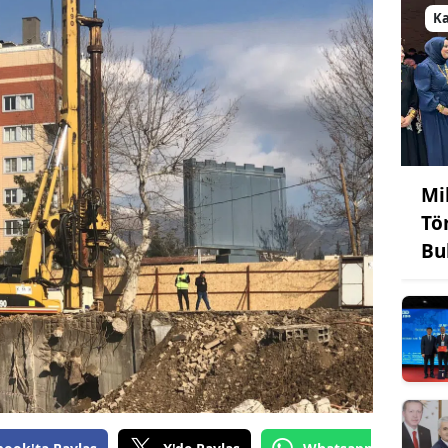
K
Mi
Tö
Bu