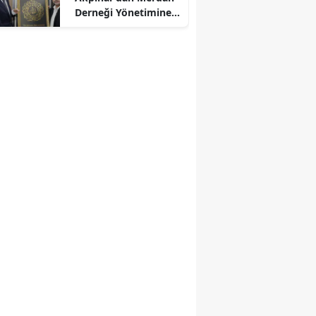
r
Derneği Yönetimine
Kabul