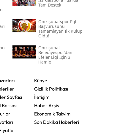
İstiklalspor’a Fuarda
Tam Destek
an
Onikişubatspor Pgl
arı
Başvurusunu
Tamamlayan İlk Kulüp
Oldu!
dan
Onikişubat
Belediyespor’dan
Efeler Ligi İçin 3
Hamle
zarları
Künye
leriler
Gizlilik Politikası
ler Sayfası
İletişim
l Borsası
Haber Arşivi
urları
Ekonomik Takvim
yatları
Son Dakika Haberleri
Fiyatları