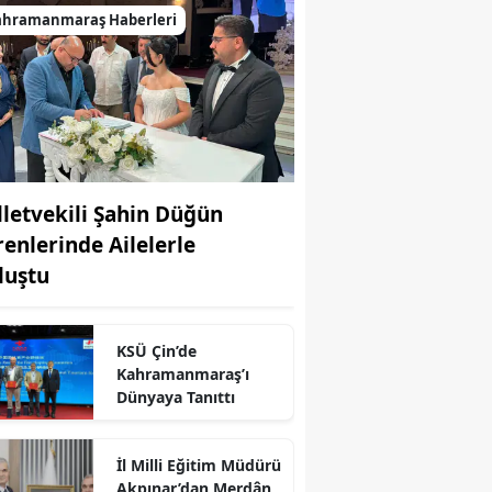
ahramanmaraş Haberleri
lletvekili Şahin Düğün
renlerinde Ailelerle
luştu
KSÜ Çin’de
Kahramanmaraş’ı
Dünyaya Tanıttı
İl Milli Eğitim Müdürü
Akpınar’dan Merdân