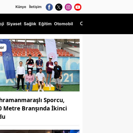
Künye
İletişim
oji
Siyaset
Sağlık
Eğitim
Otomobil
or
hramanmaraşlı Sporcu,
0 Metre Branşında İkinci
du