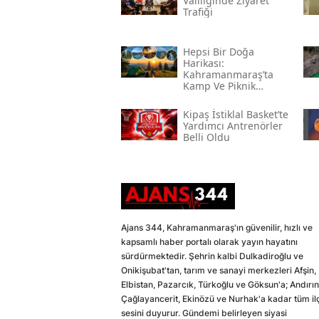
Valiliğinde Ziyaret
Trafiği
Hepsi Bir Doğa
Harikası:
Kahramanmaraş’ta
Kamp Ve Piknik
Yapılabilecek En
Güzel Alanlar
Kipaş İstiklal Basket’te
Yardımcı Antrenörler
Belli Oldu
Ajans 344, Kahramanmaraş'ın güvenilir, hızlı ve
kapsamlı haber portalı olarak yayın hayatını
sürdürmektedir. Şehrin kalbi Dulkadiroğlu ve
Onikişubat'tan, tarım ve sanayi merkezleri Afşin,
Elbistan, Pazarcık, Türkoğlu ve Göksun'a; Andırın
Çağlayancerit, Ekinözü ve Nurhak'a kadar tüm il
sesini duyurur. Gündemi belirleyen siyasi