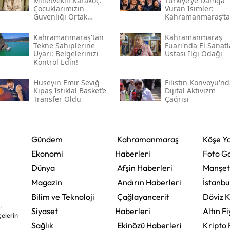
Milletvekili Karakoç:
Türkiye’ye Damga
Çocuklarımızın
Vuran İsimler:
Güvenliği Ortak
Kahramanmaraş’t
Vazifemiz
Çıkan Ünlüler
Kahramanmaraş'tan
Kahramanmaraş
Tekne Sahiplerine
Fuarı'nda El Sanatl
Uyarı: Belgelerinizi
Ustası İlgi Odağı
Kontrol Edin!
Hüseyin Emir Seviğ
Filistin Konvoyu'n
Kipaş İstiklal Basket’e
Dijital Aktivizm
Transfer Oldu
Çağrısı
Gündem
Kahramanmaraş
Köşe Ya
Ekonomi
Haberleri
Foto Ga
Dünya
Afşin Haberleri
Manşet
Magazin
Andırın Haberleri
İstanbu
Bilim ve Teknoloji
Çağlayancerit
Döviz K
,
Siyaset
Haberleri
Altın Fi
çelerin
Sağlık
Ekinözü Haberleri
Kripto 