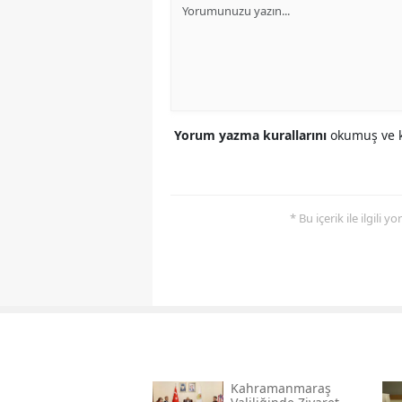
Yorum yazma kurallarını
okumuş ve k
* Bu içerik ile ilgili 
Kahramanmaraş