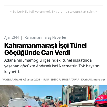
* Bu içerik ile ilgili yorum yok, ilk yorumu siz yazın, tartışalım *
Ajans344
|
Kahramanmaraş Haberleri
Kahramanmaraşlı İşçi Tünel
Göçüğünde Can Verdi
Adana’nın İmamoğlu ilçesindeki tünel inşaatında
yaşanan göçükte Andırınlı işçi Necmettin Tok hayatını
kaybetti.
YAYINLAMA: 08 Ağustos 2026 - 17:15
EDİTÖR: TUĞBA TAPAR
KAYNAK: maraş gü