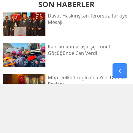
SON HABERLER
Davut Haskırış’tan Terörsüz Türkiye
Mesajı
Kahramanmaraşlı İşçi Tünel
Göçüğünde Can Verdi
Mhp Dulkadiroğlu’nda Yeni Dönem
Başladı
Kahramanmaraş Sanayi Sitesi 3 Gün
Kapalı