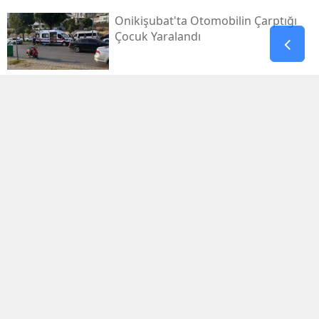
Onikişubat'ta Otomobilin Çarptığı
Çocuk Yaralandı
Pazarcık’ta Yollar Büyükşehir’le
Yenileniyor
Onikişubat'ta Yeni Gündüz Bakımevi
Kayıtları Başladı!
Filistin Destek Konvoyu
Kahramanmaraş'ta Karşılandı
Kahramanmaraş'ta Zakkum Konseri