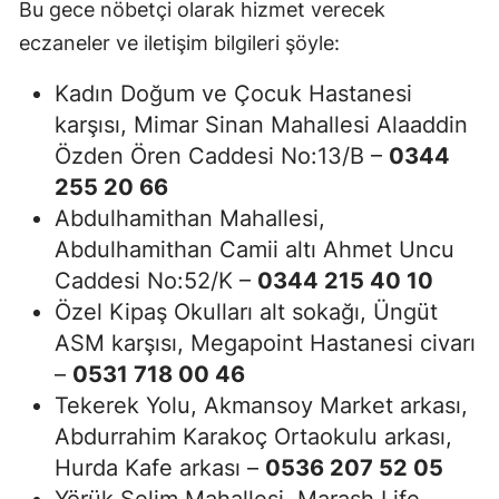
Bu gece nöbetçi olarak hizmet verecek
eczaneler ve iletişim bilgileri şöyle:
Kadın Doğum ve Çocuk Hastanesi
karşısı, Mimar Sinan Mahallesi Alaaddin
Özden Ören Caddesi No:13/B –
0344
255 20 66
Abdulhamithan Mahallesi,
Abdulhamithan Camii altı Ahmet Uncu
Caddesi No:52/K –
0344 215 40 10
Özel Kipaş Okulları alt sokağı, Üngüt
ASM karşısı, Megapoint Hastanesi civarı
–
0531 718 00 46
Tekerek Yolu, Akmansoy Market arkası,
Abdurrahim Karakoç Ortaokulu arkası,
Hurda Kafe arkası –
0536 207 52 05
Yörük Selim Mahallesi, Marash Life