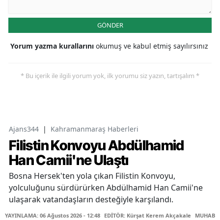
GÖNDER
Yorum yazma kurallarını
okumuş ve kabul etmiş sayılırsınız
* Bu içerik ile ilgili yorum yok, ilk yorumu siz yazın, tartışalım *
Ajans344
|
Kahramanmaraş Haberleri
Filistin Konvoyu Abdülhamid
Han Camii'ne Ulaştı
Bosna Hersek'ten yola çıkan Filistin Konvoyu,
yolculuğunu sürdürürken Abdülhamid Han Camii'ne
ulaşarak vatandaşların desteğiyle karşılandı.
YAYINLAMA: 06 Ağustos 2026 - 12:48
EDİTÖR: Kürşat Kerem Akçakale
MUHABİR: