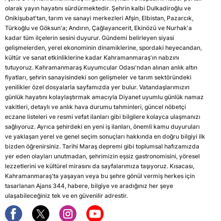
olarak yayın hayatını sürdürmektedir. Şehrin kalbi Dulkadiroğlu ve
Onikişubat'tan, tarım ve sanayi merkezleri Afşin, Elbistan, Pazarcık,
Türkoğlu ve Göksun'a; Andırın, Çağlayancerit, Ekinözü ve Nurhak'a
kadar tüm ilçelerin sesini duyurur. Gündemi belirleyen siyasi
gelişmelerden, yerel ekonominin dinamiklerine, spordaki heyecandan,
kültür ve sanat etkinliklerine kadar Kahramanmaraş'ın nabzını
tutuyoruz. Kahramanmaraş Kuyumcular Odası'ndan alınan anlık altın
fiyatları, şehrin sanayisindeki son gelişmeler ve tarım sektöründeki
yenilikler özel dosyalarla sayfamızda yer bulur. Vatandaşlarımızın
günlük hayatını kolaylaştırmak amacıyla Diyanet uyumlu günlük namaz
vakitleri, detaylı ve anlık hava durumu tahminleri, güncel nöbetçi
eczane listeleri ve resmi vefat ilanları gibi bilgilere kolayca ulaşmanızı
sağlıyoruz. Ayrıca şehirdeki en yeni iş ilanları, önemli kamu duyuruları
ve yaklaşan yerel ve genel seçim sonuçları hakkında en doğru bilgiyi ilk
bizden öğrenirsiniz. Tarihi Maraş depremi gibi toplumsal hafızamızda
yer eden olayları unutmadan, şehrimizin eşsiz gastronomisini, yöresel
lezzetlerini ve kültürel mirasını da sayfalarımıza taşıyoruz. Kısacası,
Kahramanmaraş'ta yaşayan veya bu şehre gönül vermiş herkes için
tasarlanan Ajans 344, habere, bilgiye ve aradığınız her şeye
ulaşabileceğiniz tek ve en güvenilir adrestir.