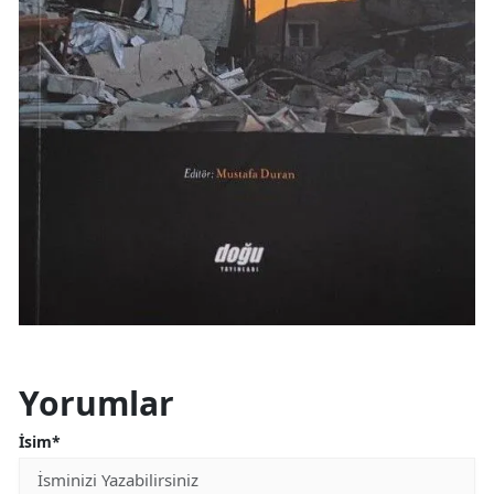
Yorumlar
İsim*