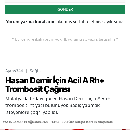
GÖNDER
Yorum yazma kurallarını
okumuş ve kabul etmiş sayılırsınız
* Bu içerik ile ilgili yorum yok, ilk yorumu siz yazın, tartışalım *
Ajans344
|
Sağlık
Hasan Demir İçin Acil A Rh+
Trombosit Çağrısı
Malatya’da tedavi gören Hasan Demir için A Rh+
trombosit ihtiyacı bulunuyor. Bağış yapmak
isteyenlere çağrı yapıldı.
YAYINLAMA: 10 Ağustos 2026 - 13:13
EDİTÖR: Kürşat Kerem Akçakale