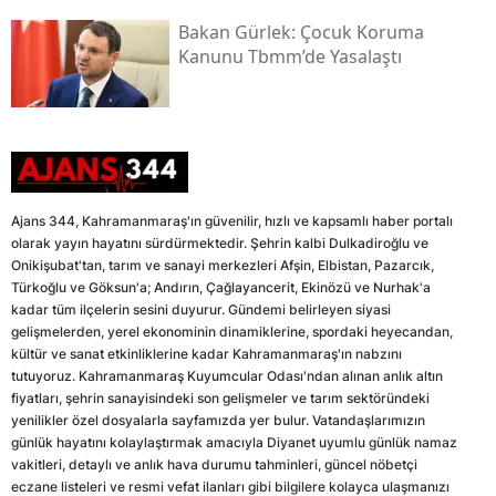
Bakan Gürlek: Çocuk Koruma
Kanunu Tbmm’de Yasalaştı
Ajans 344, Kahramanmaraş'ın güvenilir, hızlı ve kapsamlı haber portalı
olarak yayın hayatını sürdürmektedir. Şehrin kalbi Dulkadiroğlu ve
Onikişubat'tan, tarım ve sanayi merkezleri Afşin, Elbistan, Pazarcık,
Türkoğlu ve Göksun'a; Andırın, Çağlayancerit, Ekinözü ve Nurhak'a
kadar tüm ilçelerin sesini duyurur. Gündemi belirleyen siyasi
gelişmelerden, yerel ekonominin dinamiklerine, spordaki heyecandan,
kültür ve sanat etkinliklerine kadar Kahramanmaraş'ın nabzını
tutuyoruz. Kahramanmaraş Kuyumcular Odası'ndan alınan anlık altın
fiyatları, şehrin sanayisindeki son gelişmeler ve tarım sektöründeki
yenilikler özel dosyalarla sayfamızda yer bulur. Vatandaşlarımızın
günlük hayatını kolaylaştırmak amacıyla Diyanet uyumlu günlük namaz
vakitleri, detaylı ve anlık hava durumu tahminleri, güncel nöbetçi
eczane listeleri ve resmi vefat ilanları gibi bilgilere kolayca ulaşmanızı