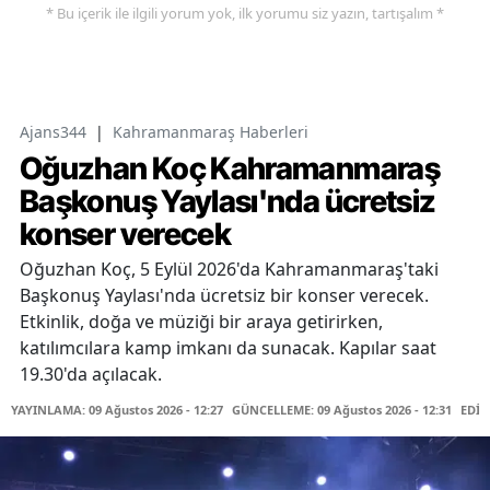
* Bu içerik ile ilgili yorum yok, ilk yorumu siz yazın, tartışalım *
Ajans344
|
Kahramanmaraş Haberleri
Oğuzhan Koç Kahramanmaraş
Başkonuş Yaylası'nda ücretsiz
konser verecek
Oğuzhan Koç, 5 Eylül 2026'da Kahramanmaraş'taki
Başkonuş Yaylası'nda ücretsiz bir konser verecek.
Etkinlik, doğa ve müziği bir araya getirirken,
katılımcılara kamp imkanı da sunacak. Kapılar saat
19.30'da açılacak.
YAYINLAMA: 09 Ağustos 2026 - 12:27
GÜNCELLEME: 09 Ağustos 2026 - 12:31
EDİT