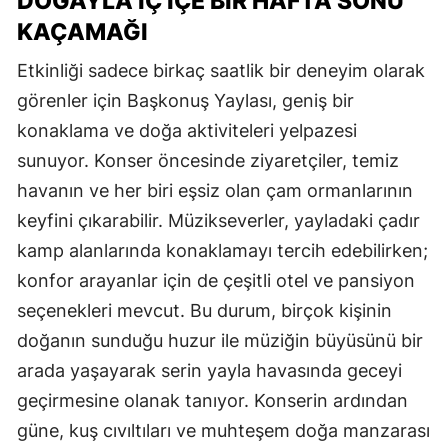
DOĞAYLA İÇ İÇE BİR HAFTA SONU
KAÇAMAĞI
Etkinliği sadece birkaç saatlik bir deneyim olarak
görenler için Başkonuş Yaylası, geniş bir
konaklama ve doğa aktiviteleri yelpazesi
sunuyor. Konser öncesinde ziyaretçiler, temiz
havanın ve her biri eşsiz olan çam ormanlarının
keyfini çıkarabilir. Müzikseverler, yayladaki çadır
kamp alanlarında konaklamayı tercih edebilirken;
konfor arayanlar için de çeşitli otel ve pansiyon
seçenekleri mevcut. Bu durum, birçok kişinin
doğanın sunduğu huzur ile müziğin büyüsünü bir
arada yaşayarak serin yayla havasında geceyi
geçirmesine olanak tanıyor. Konserin ardından
güne, kuş cıvıltıları ve muhteşem doğa manzarası