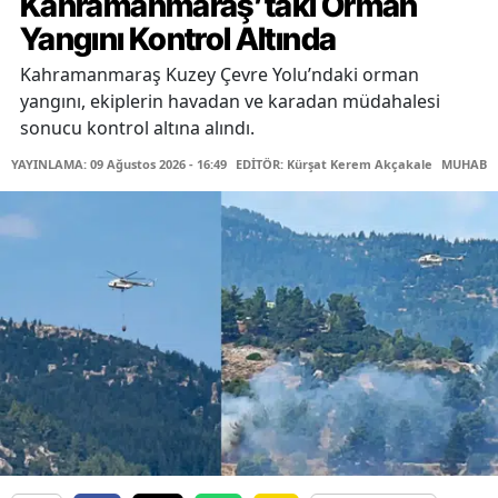
Kahramanmaraş’taki Orman
Yangını Kontrol Altında
Kahramanmaraş Kuzey Çevre Yolu’ndaki orman
yangını, ekiplerin havadan ve karadan müdahalesi
sonucu kontrol altına alındı.
YAYINLAMA: 09 Ağustos 2026 - 16:49
EDİTÖR: Kürşat Kerem Akçakale
MUHABİR: