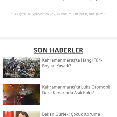
* Bu içerik ile ilgili yorum yok, ilk yorumu siz yazın, tartışalım *
SON HABERLER
Kahramanmaraş’ta Hangi Türk
Boyları Yaşadı?
Kahramanmaraş'ta Lüks Otomobil
Dere Kenarında Asılı Kaldı!
Bakan Gürlek: Çocuk Koruma