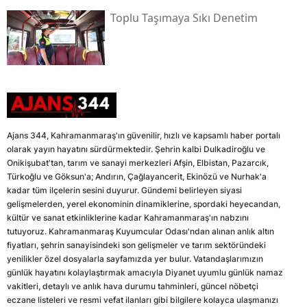
Toplu Taşımaya Sıkı Denetim
Ajans 344, Kahramanmaraş'ın güvenilir, hızlı ve kapsamlı haber portalı
olarak yayın hayatını sürdürmektedir. Şehrin kalbi Dulkadiroğlu ve
Onikişubat'tan, tarım ve sanayi merkezleri Afşin, Elbistan, Pazarcık,
Türkoğlu ve Göksun'a; Andırın, Çağlayancerit, Ekinözü ve Nurhak'a
kadar tüm ilçelerin sesini duyurur. Gündemi belirleyen siyasi
gelişmelerden, yerel ekonominin dinamiklerine, spordaki heyecandan,
kültür ve sanat etkinliklerine kadar Kahramanmaraş'ın nabzını
tutuyoruz. Kahramanmaraş Kuyumcular Odası'ndan alınan anlık altın
fiyatları, şehrin sanayisindeki son gelişmeler ve tarım sektöründeki
yenilikler özel dosyalarla sayfamızda yer bulur. Vatandaşlarımızın
günlük hayatını kolaylaştırmak amacıyla Diyanet uyumlu günlük namaz
vakitleri, detaylı ve anlık hava durumu tahminleri, güncel nöbetçi
eczane listeleri ve resmi vefat ilanları gibi bilgilere kolayca ulaşmanızı