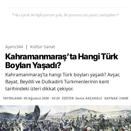
* Bu içerik ile ilgili yorum yok, ilk yorumu siz yazın, tartışalım *
Ajans344
|
Kültür-Sanat
Kahramanmaraş’ta Hangi Türk
Boyları Yaşadı?
Kahramanmaraş’ta hangi Türk boyları yaşadı? Avşar,
Bayat, Beydili ve Dulkadirli Türkmenlerinin kent
tarihindeki izleri dikkat çekiyor.
YAYINLAMA: 09 Ağustos 2026 - 03:29
EDİTÖR: Sema AKÇAKALE
KAYNAK: (HABER