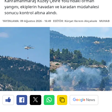
Kahramanmaraş Kuzey Çevre Yolu’ndaki orman
yangını, ekiplerin havadan ve karadan müdahalesi
sonucu kontrol altına alındı.
YAYINLAMA: 09 Ağustos 2026 - 16:49
EDİTÖR: Kürşat Kerem Akçakale
MUHABİR: