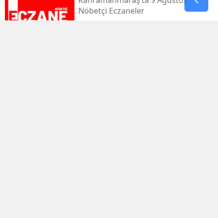
Kahramanmaraş’ta 9 Ağustos
Nöbetçi Eczaneler
Kahramanmaraş’ta Sıcaklık 39
Dereceyi Görecek
Kahramanmaraş’taki Orman Yangını
Kontrol Altında
Kahramanmaraş Küçük Sanayi Sitesi
Yeniden Açıldı
Kahramanmaraşlı Zeynep Sude
Dünya Şampiyonu Oldu