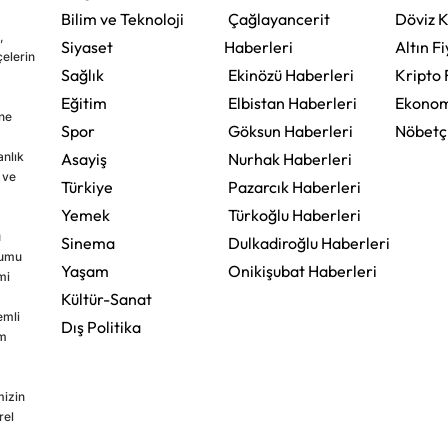
Bilim ve Teknoloji
Çağlayancerit
Döviz K
,
Siyaset
Haberleri
Altın Fi
çelerin
Sağlık
Ekinözü Haberleri
Kripto 
Eğitim
Elbistan Haberleri
Ekonom
ine
Spor
Göksun Haberleri
Nöbetç
nlık
Asayiş
Nurhak Haberleri
 ve
Türkiye
Pazarcık Haberleri
Yemek
Türkoğlu Haberleri
u
Sinema
Dulkadiroğlu Haberleri
rumu
Yaşam
Onikişubat Haberleri
mi
Kültür-Sanat
emli
Dış Politika
im
mizin
rel