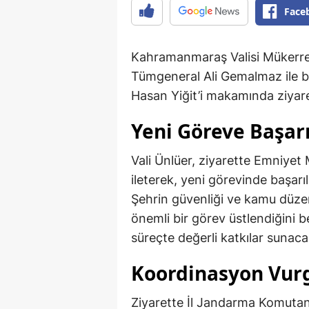
Face
Kahramanmaraş Valisi Mükerre
Tümgeneral Ali Gemalmaz ile b
Hasan Yiğit’i makamında ziyare
Yeni Göreve Başarı
Vali Ünlüer, ziyarette Emniyet M
ileterek, yeni görevinde başar
Şehrin güvenliği ve kamu düz
önemli bir görev üstlendiğini b
süreçte değerli katkılar sunacağ
Koordinasyon Vur
Ziyarette İl Jandarma Komutan