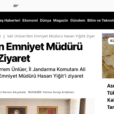
30
°
ş Haberleri
Ekonomi
Dünya
Magazin
Gündem
Bilim ve Teknol
i
|
Vali Ünlüer’den Emniyet Müdürü Hasan Yiğit’e Ziyaret
Kü
en Emniyet Müdürü
Ziyaret
rem Ünlüer, İl Jandarma Komutanı Ali
 Emniyet Müdürü Hasan Yiğit’i ziyaret
As
Tü
at Kerem Akçakale
MUHABİR: Fatma Serap Arslahan
Ka
Ta