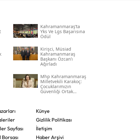
Kahramanmaraş’ta
t
Yks Ve Lgs Başarısına
Ödül
Kirişci, Müsi̇ad
k
Kahramanmaraş
Başkanı Özcan’ı
Ağırladı
Mhp Kahramanmaraş
Milletvekili Karakoç:
Çocuklarımızın
Güvenliği Ortak
Vazifemiz
zarları
Künye
leriler
Gizlilik Politikası
ler Sayfası
İletişim
l Borsası
Haber Arşivi