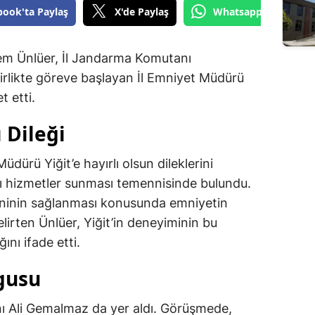
book'ta Paylaş
X'de Paylaş
Whatsapp'tan Gönde
m Ünlüer, İl Jandarma Komutanı
irlikte göreve başlayan İl Emniyet Müdürü
t etti.
 Dileği
üdürü Yiğit’e hayırlı olsun dileklerini
ılı hizmetler sunması temennisinde bulundu.
eninin sağlanması konusunda emniyetin
elirten Ünlüer, Yiğit’in deneyiminin bu
ını ifade etti.
gusu
ı Ali Gemalmaz da yer aldı. Görüşmede,