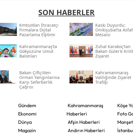
SON HABERLER
Kmtso’dan İhracatçı
Kaski̇ Duyurdu:
Firmalara Dijital
Onikişubat’ta Asfal
Pazarlama Eğitimi
Mesaisi
Kahramanmaraş’ta
Zuhal Karakoç’tan
Gökyüzüne Umut
Bakan Güler’e Kriti
Balonları
Ziyaret
Bakan Çiftçi’den
Kahramanmaraş
Orman Yangınlarına
Valiliğinde Ziyaret
Karşı Seferberlik
Trafiği
Çağrısı
Gündem
Kahramanmaraş
Köşe Ya
Ekonomi
Haberleri
Foto Ga
Dünya
Afşin Haberleri
Manşet
Magazin
Andırın Haberleri
İstanbu