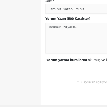
İsim*
Yorum Yazın (500 Karakter)
Yorum yazma kurallarını
okumuş ve k
* Bu içerik ile ilgili 