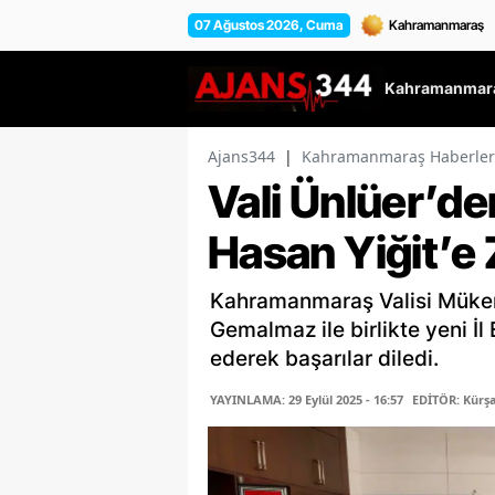
07 Ağustos 2026, Cuma
Kahramanmara
Ajans344
|
Kahramanmaraş Haberler
Vali Ünlüer’d
Hasan Yiğit’e 
Kahramanmaraş Valisi Müker
Gemalmaz ile birlikte yeni İl
ederek başarılar diledi.
YAYINLAMA: 29 Eylül 2025 - 16:57
EDİTÖR: Kürş