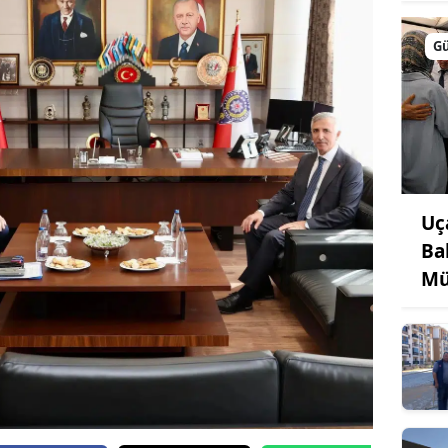
G
Uç
Ba
Mü