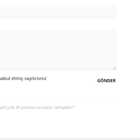
abul etmiş sayılırsınız
GÖNDER
yorum yok, ilk yorumu siz yazın, tartışalım *