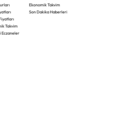
urları
Ekonomik Takvim
yatları
Son Dakika Haberleri
Fiyatları
ik Takvim
i Eczaneler