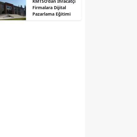
KMTSO’dan İhracatçı
r
Firmalara Dijital
Pazarlama Eğitimi