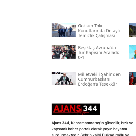
Göksun Toki̇
Konutlarında Detaylı
Temizlik Çalışması
Beşiktaş Avrupa’da
Tur Kapısını Araladı:
0-1
Milletvekili Şahin’den
Cumhurbaşkanı
Erdoğan’a Teşekkür
Ajans 344, Kahramanmaraş'ın güvenilir, hızlı ve
kapsamlı haber portalı olarak yayın hayatını
sürdürmektedir. Şehrin kalbi Dulkadiroğlu ve