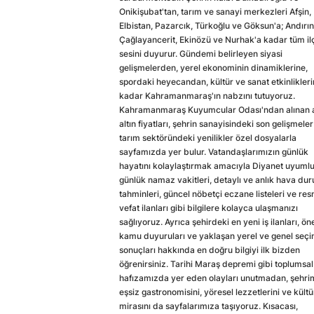
Onikişubat'tan, tarım ve sanayi merkezleri Afşin,
Elbistan, Pazarcık, Türkoğlu ve Göksun'a; Andırın
Çağlayancerit, Ekinözü ve Nurhak'a kadar tüm il
sesini duyurur. Gündemi belirleyen siyasi
gelişmelerden, yerel ekonominin dinamiklerine,
spordaki heyecandan, kültür ve sanat etkinlikler
kadar Kahramanmaraş'ın nabzını tutuyoruz.
Kahramanmaraş Kuyumcular Odası'ndan alınan a
altın fiyatları, şehrin sanayisindeki son gelişmeler
tarım sektöründeki yenilikler özel dosyalarla
sayfamızda yer bulur. Vatandaşlarımızın günlük
hayatını kolaylaştırmak amacıyla Diyanet uyuml
günlük namaz vakitleri, detaylı ve anlık hava du
tahminleri, güncel nöbetçi eczane listeleri ve res
vefat ilanları gibi bilgilere kolayca ulaşmanızı
sağlıyoruz. Ayrıca şehirdeki en yeni iş ilanları, ön
kamu duyuruları ve yaklaşan yerel ve genel seç
sonuçları hakkında en doğru bilgiyi ilk bizden
öğrenirsiniz. Tarihi Maraş depremi gibi toplumsal
hafızamızda yer eden olayları unutmadan, şehri
eşsiz gastronomisini, yöresel lezzetlerini ve kültü
mirasını da sayfalarımıza taşıyoruz. Kısacası,