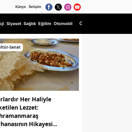
Künye
İletişim
oji
Siyaset
Sağlık
Eğitim
Otomobil
ltür-Sanat
ırlardır Her Haliyle
ketilen Lezzet:
hramanmaraş
rhanasının Hikayesi...