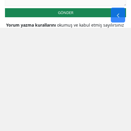
GÖNDER
Yorum yazma kurallarını
okumuş ve kabul etmiş sayılırsınız
* Bu içerik ile ilgili yorum yok, ilk yorumu siz yazın, tartışalım *
SON HABERLER
Milletvekili Şahin’den
Cumhurbaşkanı Erdoğan’a Teşekkür
Bakan Çiftçi’den Orman Yangınlarına