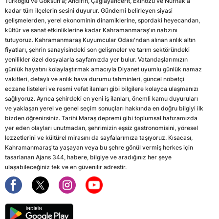
Türkoğlu ve Göksun'a; Andırın, Çağlayancerit, Ekinözü ve Nurhak'a
kadar tüm ilçelerin sesini duyurur. Gündemi belirleyen siyasi
gelişmelerden, yerel ekonominin dinamiklerine, spordaki heyecandan,
kültür ve sanat etkinliklerine kadar Kahramanmaraş'ın nabzını
tutuyoruz. Kahramanmaraş Kuyumcular Odası'ndan alınan anlık altın
fiyatları, şehrin sanayisindeki son gelişmeler ve tarım sektöründeki
yenilikler özel dosyalarla sayfamızda yer bulur. Vatandaşlarımızın
günlük hayatını kolaylaştırmak amacıyla Diyanet uyumlu günlük namaz
vakitleri, detaylı ve anlık hava durumu tahminleri, güncel nöbetçi
eczane listeleri ve resmi vefat ilanları gibi bilgilere kolayca ulaşmanızı
sağlıyoruz. Ayrıca şehirdeki en yeni iş ilanları, önemli kamu duyuruları
ve yaklaşan yerel ve genel seçim sonuçları hakkında en doğru bilgiyi ilk
bizden öğrenirsiniz. Tarihi Maraş depremi gibi toplumsal hafızamızda
yer eden olayları unutmadan, şehrimizin eşsiz gastronomisini, yöresel
lezzetlerini ve kültürel mirasını da sayfalarımıza taşıyoruz. Kısacası,
Kahramanmaraş'ta yaşayan veya bu şehre gönül vermiş herkes için
tasarlanan Ajans 344, habere, bilgiye ve aradığınız her şeye
ulaşabileceğiniz tek ve en güvenilir adrestir.