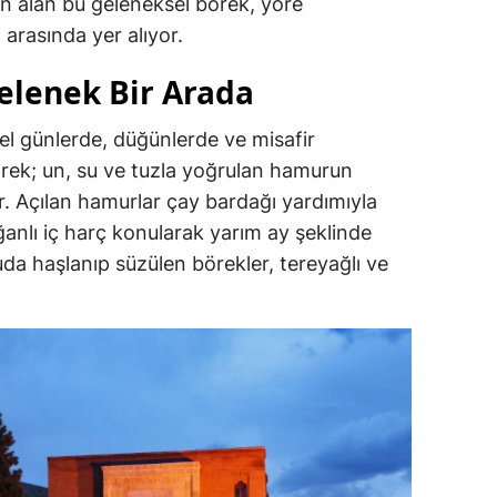
en alan bu geleneksel börek, yöre
 arasında yer alıyor.
elenek Bir Arada
el günlerde, düğünlerde ve misafir
örek; un, su ve tuzla yoğrulan hamurun
yor. Açılan hamurlar çay bardağı yardımıyla
oğanlı iç harç konularak yarım ay şeklinde
uda haşlanıp süzülen börekler, tereyağlı ve