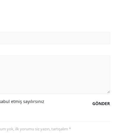
abul etmiş sayılırsınız
GÖNDER
yorum yok, ilk yorumu siz yazın, tartışalım *