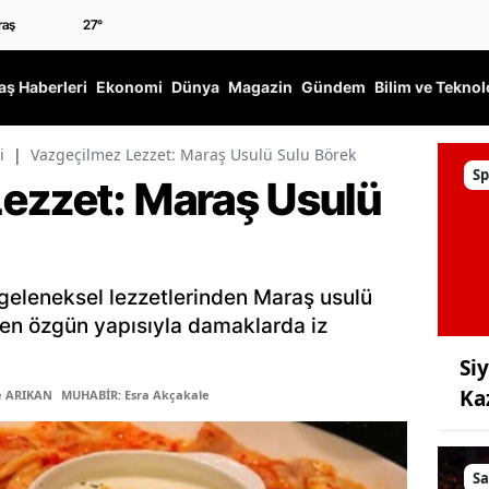
27
°
ş Haberleri
Ekonomi
Dünya
Magazin
Gündem
Bilim ve Teknol
i
|
Vazgeçilmez Lezzet: Maraş Usulü Sulu Börek
Sp
ezzet: Maraş Usulü
eleneksel lezzetlerinden Maraş usulü
ilen özgün yapısıyla damaklarda iz
Si
Ka
e ARIKAN
MUHABİR: Esra Akçakale
Sa