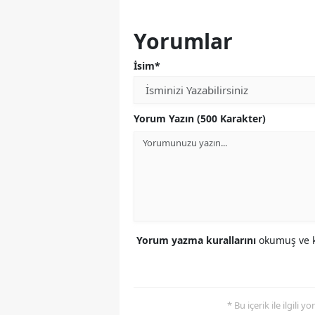
Yorumlar
İsim*
Yorum Yazın (500 Karakter)
Yorum yazma kurallarını
okumuş ve k
* Bu içerik ile ilgili 