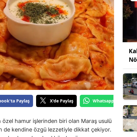
Ka
Nö
book'ta Paylaş
X'de Paylaş
Whatsapp'tan Gönde
zel hamur işlerinden biri olan Maraş usulü
m de kendine özgü lezzetiyle dikkat çekiyor.