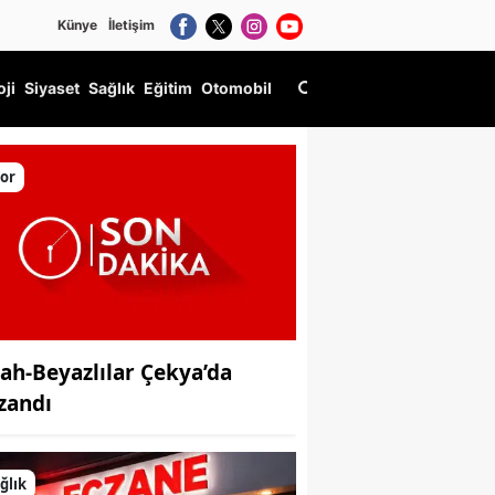
Künye
İletişim
oji
Siyaset
Sağlık
Eğitim
Otomobil
or
yah-Beyazlılar Çekya’da
zandı
ğlık