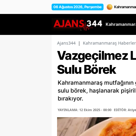
06 Ağustos 2026, Perşembe
Kahramanmara
Ajans344
|
Kahramanmaraş Haberler
Vazgeçilmez L
Sulu Börek
Kahramanmaraş mutfağının g
sulu börek, haşlanarak pişir
bırakıyor.
YAYINLAMA: 12 Ekim 2025 - 00:00
EDİTÖR: Atiy