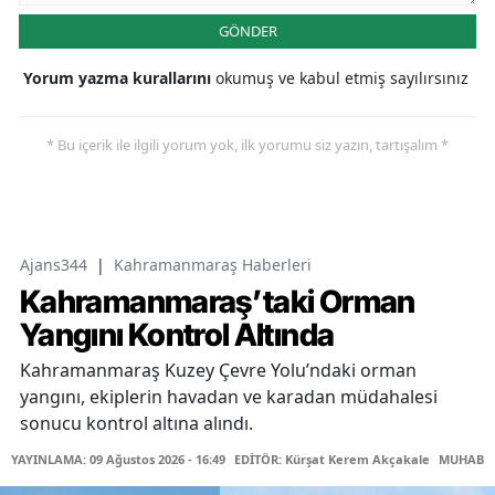
GÖNDER
Yorum yazma kurallarını
okumuş ve kabul etmiş sayılırsınız
* Bu içerik ile ilgili yorum yok, ilk yorumu siz yazın, tartışalım *
Ajans344
|
Kahramanmaraş Haberleri
Kahramanmaraş’taki Orman
Yangını Kontrol Altında
Kahramanmaraş Kuzey Çevre Yolu’ndaki orman
yangını, ekiplerin havadan ve karadan müdahalesi
sonucu kontrol altına alındı.
YAYINLAMA: 09 Ağustos 2026 - 16:49
EDİTÖR: Kürşat Kerem Akçakale
MUHABİR: