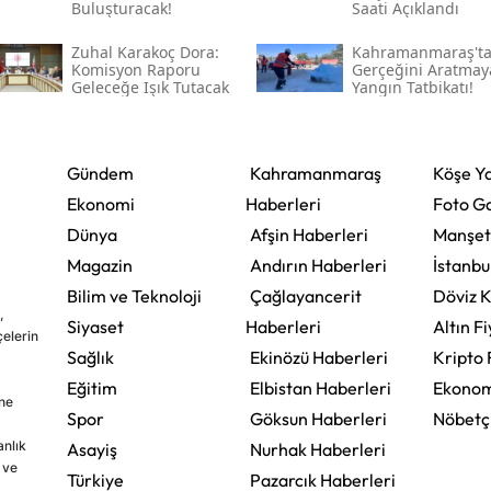
Buluşturacak!
Saati Açıklandı
Zuhal Karakoç Dora:
Kahramanmaraş't
Komisyon Raporu
Gerçeğini Aratmay
Geleceğe Işık Tutacak
Yangın Tatbikatı!
Gündem
Kahramanmaraş
Köşe Ya
Ekonomi
Haberleri
Foto Ga
Dünya
Afşin Haberleri
Manşet
Magazin
Andırın Haberleri
İstanbu
Bilim ve Teknoloji
Çağlayancerit
Döviz K
,
Siyaset
Haberleri
Altın Fi
çelerin
Sağlık
Ekinözü Haberleri
Kripto 
Eğitim
Elbistan Haberleri
Ekonom
ine
Spor
Göksun Haberleri
Nöbetç
nlık
Asayiş
Nurhak Haberleri
 ve
Türkiye
Pazarcık Haberleri