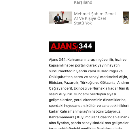
Karşılandı
Mehmet Şahin: Genel
Af Ve Kişiye Özel
Statü Yok
Ajans 344, Kahramanmaraş'ın güvenilir, hızlı ve
kapsamlı haber portalı olarak yayın hayatını
sürdürmektedir. Şehrin kalbi Dulkadiroğlu ve
Onikişubat'tan, tarım ve sanayi merkezleri Afşin,
Elbistan, Pazarcık, Türkoğlu ve Göksun'a; Andırın
Çağlayancerit, Ekinözü ve Nurhak'a kadar tüm il
sesini duyurur. Gündemi belirleyen siyasi
gelişmelerden, yerel ekonominin dinamiklerine,
spordaki heyecandan, kültür ve sanat etkinlikler
kadar Kahramanmaraş'ın nabzını tutuyoruz.
Kahramanmaraş Kuyumcular Odası'ndan alınan a
altın fiyatları, şehrin sanayisindeki son gelişmeler
tarım sektöründeki yenilikler özel dosyalarla