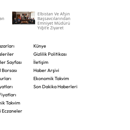
a
Elbistan Ve Afşin
an
Başsavcılarından
Emniyet Müdürü
Yiğit'e Ziyaret
zarları
Künye
leriler
Gizlilik Politikası
ler Sayfası
İletişim
l Borsası
Haber Arşivi
urları
Ekonomik Takvim
yatları
Son Dakika Haberleri
Fiyatları
ik Takvim
i Eczaneler