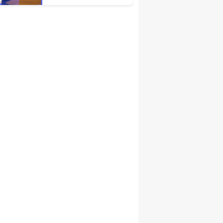
Türkiye Ekonomisinin
Lokomotif
Şehirlerinden
Birisidir'