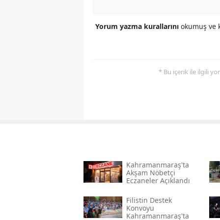
Yorum yazma kurallarını
okumuş ve k
* Bu içerik ile ilgili 
Kahramanmaraş'ta
Akşam Nöbetçi
Eczaneler Açıklandı
Filistin Destek
Konvoyu
Kahramanmaraş'ta