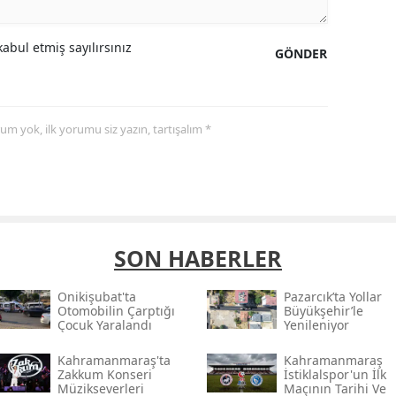
abul etmiş sayılırsınız
GÖNDER
yorum yok, ilk yorumu siz yazın, tartışalım *
SON HABERLER
Onikişubat'ta
Pazarcık’ta Yollar
Otomobilin Çarptığı
Büyükşehir’le
Çocuk Yaralandı
Yenileniyor
Kahramanmaraş'ta
Kahramanmaraş
Zakkum Konseri
İstiklalspor'un İlk
Müzikseverleri
Maçının Tarihi Ve