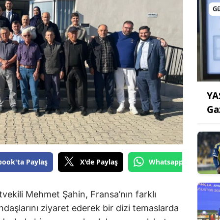
G
YA
Ga
book'ta Paylaş
X'de Paylaş
Whatsapp'tan Gönde
ekili Mehmet Şahin, Fransa’nın farklı
daşlarını ziyaret ederek bir dizi temaslarda