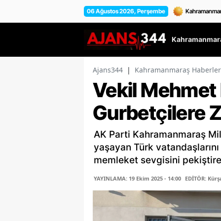
06 Ağustos 2026, Perşembe
Kahramanmara
Ajans344
|
Kahramanmaraş Haberler
Vekil Mehmet 
Gurbetçilere Z
AK Parti Kahramanmaraş Mill
yaşayan Türk vatandaşlarını z
memleket sevgisini pekiştire
YAYINLAMA: 19 Ekim 2025 - 14:00
EDİTÖR: Kür