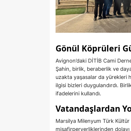
Gönül Köprüleri G
Avignon’daki DİTİB Cami Derneğ
Şahin, birlik, beraberlik ve day
uzakta yaşasalar da yürekleri 
ilgisi bizleri duygulandırdı. Bi
ifadelerini kullandı.
Vatandaşlardan Yo
Marsilya Milenyum Türk Kültür 
misafirperverliklerinden dolayı