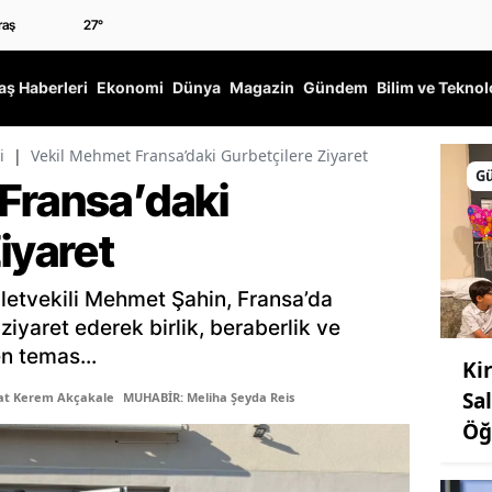
27
°
ş Haberleri
Ekonomi
Dünya
Magazin
Gündem
Bilim ve Teknol
i
|
Vekil Mehmet Fransa’daki Gurbetçilere Ziyaret
G
Fransa’daki
iyaret
etvekili Mehmet Şahin, Fransa’da
iyaret ederek birlik, beraberlik ve
n temas...
Ki
Sa
şat Kerem Akçakale
MUHABİR: Meliha Şeyda Reis
Öğ