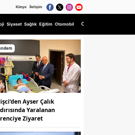
Künye
İletişim
oji
Siyaset
Sağlık
Eğitim
Otomobil
ündem
rişci’den Ayser Çalık
ldırısında Yaralanan
renciye Ziyaret