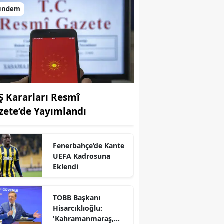
ündem
Ş Kararları Resmî
zete’de Yayımlandı
Fenerbahçe’de Kante
UEFA Kadrosuna
r
Eklendi
TOBB Başkanı
Hisarcıklıoğlu:
'Kahramanmaraş,