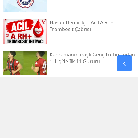
Hasan Demir İçin Acil A Rh+
Trombosit Çağrısı
Kahramanmaraşlı Genç Futbolcudan
1. Lig’de İlk 11 Gururu
Kahramanmaraş Elbistan’da
Kamyon Devrildi: 2 Yaralı
Chp Afşin İlçe Başkanlığına Hüseyin
Temur Seçildi