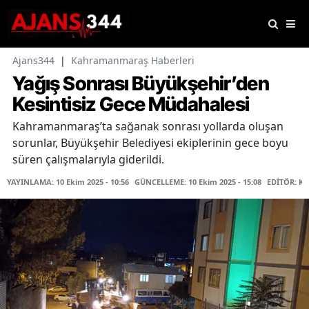
Ajans344
|
Kahramanmaraş Haberleri
Yağış Sonrası Büyükşehir’den
Kesintisiz Gece Müdahalesi
Kahramanmaraş’ta sağanak sonrası yollarda oluşan
sorunlar, Büyükşehir Belediyesi ekiplerinin gece boyu
süren çalışmalarıyla giderildi.
YAYINLAMA: 10 Ekim 2025 - 10:56
GÜNCELLEME: 10 Ekim 2025 - 15:08
EDİTÖR: K