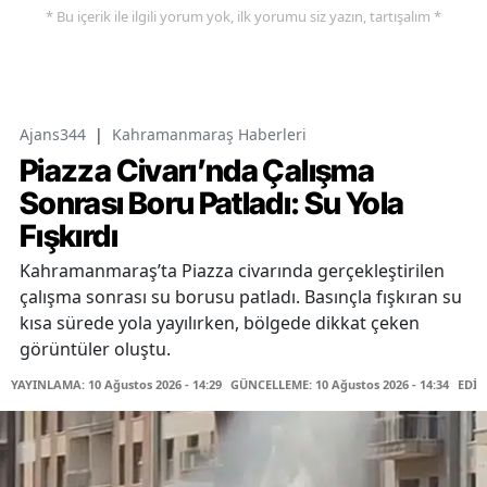
* Bu içerik ile ilgili yorum yok, ilk yorumu siz yazın, tartışalım *
Ajans344
|
Kahramanmaraş Haberleri
Piazza Civarı’nda Çalışma
Sonrası Boru Patladı: Su Yola
Fışkırdı
Kahramanmaraş’ta Piazza civarında gerçekleştirilen
çalışma sonrası su borusu patladı. Basınçla fışkıran su
kısa sürede yola yayılırken, bölgede dikkat çeken
görüntüler oluştu.
YAYINLAMA: 10 Ağustos 2026 - 14:29
GÜNCELLEME: 10 Ağustos 2026 - 14:34
EDİT