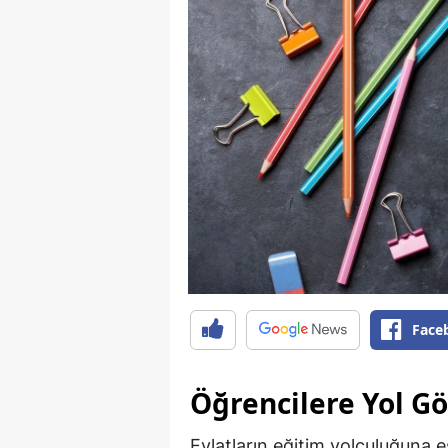
Face
Öğrencilere Yol G
Evlatların eğitim yolculuğuna