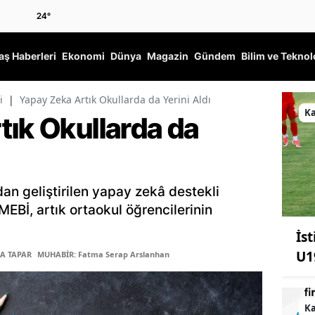
24
°
ş Haberleri
Ekonomi
Dünya
Magazin
Gündem
Bilim ve Teknol
i
|
Yapay Zeka Artık Okullarda da Yerini Aldı
K
tık Okullarda da
ndan geliştirilen yapay zekâ destekli
EBİ, artık ortaokul öğrencilerinin
İs
U1
BA TAPAR
MUHABİR: Fatma Serap Arslanhan
K