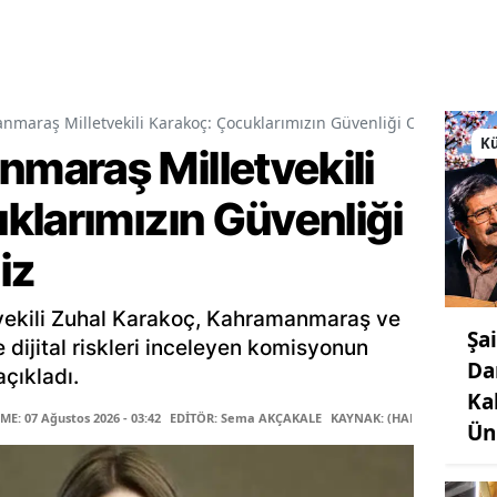
araş Milletvekili Karakoç: Çocuklarımızın Güvenliği Ortak Vazif
Kü
araş Milletvekili
klarımızın Güvenliği
iz
ekili Zuhal Karakoç, Kahramanmaraş ve
Şa
le dijital riskleri inceleyen komisyonun
Da
çıkladı.
Ka
E: 07 Ağustos 2026 - 03:42
EDİTÖR: Sema AKÇAKALE
KAYNAK: (HABER MERKEZİ)
Ün