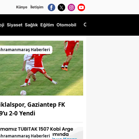
Künye
İletişim
oji
Siyaset
Sağlık
Eğitim
Otomobil
ahramanmaraş Haberleri
tiklalspor, Gaziantep FK
9’u 2-0 Yendi
ahramanmaraş Haberleri