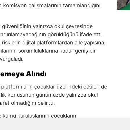
en komisyon çalışmalarının tamamlandığını
güvenliğinin yalnızca okul çevresinde
rlandırılamayacağının görüldüğünü ifade etti.
risklerin dijital platformlardan aile yapısına,
arının sorumluluklarına kadar geniş bir
 vurguladı.
elemeye Alındı
 platformların çocuklar üzerindeki etkileri de
enlik konusunun günümüzde yalnızca okul
aret olmadığını belirtti.
ve kamu kuruluşlarının çocukların
 taşıdığını ifade eden Karakoç, alınacak