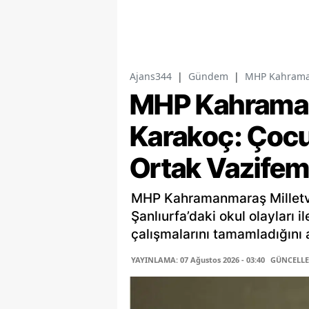
Ajans344
|
Gündem
|
MHP Kahramanm
MHP Kahramanm
Karakoç: Çocu
Ortak Vazifem
MHP Kahramanmaraş Milletv
Şanlıurfa’daki okul olayları i
çalışmalarını tamamladığını a
YAYINLAMA: 07 Ağustos 2026 - 03:40
GÜNCELLEM