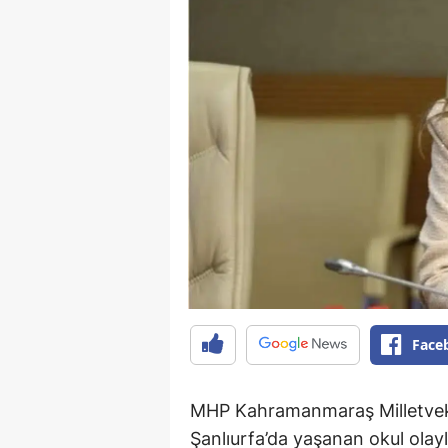
Face
MHP Kahramanmaraş Milletvek
Şanlıurfa’da yaşanan okul olaylar