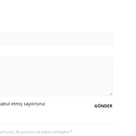
abul etmiş sayılırsınız
GÖNDER
yorum yok, ilk yorumu siz yazın, tartışalım *