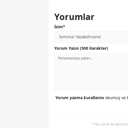
Yorumlar
İsim*
Yorum Yazın (500 Karakter)
Yorum yazma kurallarını
okumuş ve k
* Bu içerik ile ilgili 