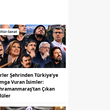
emiz
ltür-Sanat
irler Şehrinden Türkiye’ye
mga Vuran İsimler:
hramanmaraş’tan Çıkan
MUHABİR: Elife Karaarslan
lüler