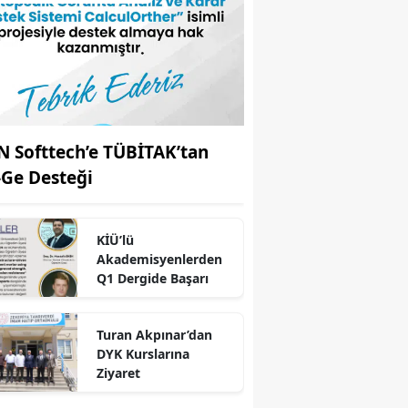
N Softtech’e TÜBİTAK’tan
-Ge Desteği
KİÜ’lü
Akademisyenlerden
Q1 Dergide Başarı
r
Turan Akpınar’dan
DYK Kurslarına
Ziyaret