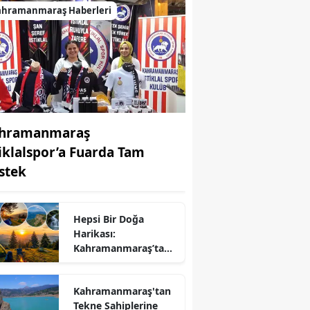
ahramanmaraş Haberleri
hramanmaraş
tiklalspor’a Fuarda Tam
stek
Hepsi Bir Doğa
Harikası:
r
Kahramanmaraş’ta
Kamp ve Piknik
Yapılabilecek En
Kahramanmaraş'tan
Güzel Alanlar
Tekne Sahiplerine