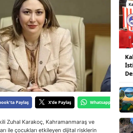
K
Ka
İs
De
book'ta Paylaş
X'de Paylaş
Whatsapp'tan Gönde
ili Zuhal Karakoç, Kahramanmaraş ve
ı ile çocukları etkileyen dijital risklerin