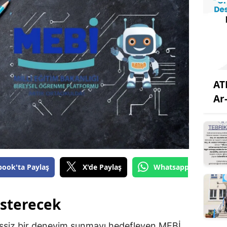
AT
Ar
book'ta Paylaş
X'de Paylaş
Whatsapp'tan Gönde
österecek
 eşsiz bir deneyim sunmayı hedefleyen MEBİ,