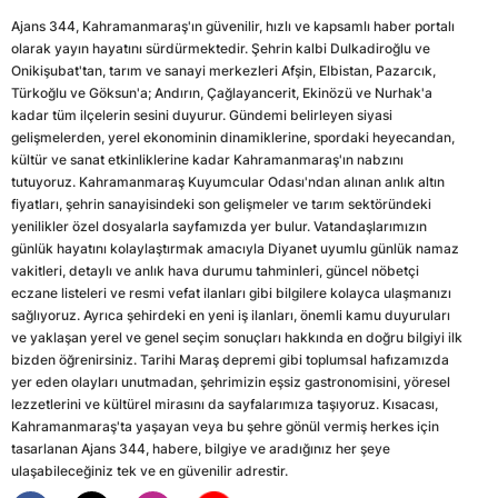
Ajans 344, Kahramanmaraş'ın güvenilir, hızlı ve kapsamlı haber portalı
olarak yayın hayatını sürdürmektedir. Şehrin kalbi Dulkadiroğlu ve
Onikişubat'tan, tarım ve sanayi merkezleri Afşin, Elbistan, Pazarcık,
Türkoğlu ve Göksun'a; Andırın, Çağlayancerit, Ekinözü ve Nurhak'a
kadar tüm ilçelerin sesini duyurur. Gündemi belirleyen siyasi
gelişmelerden, yerel ekonominin dinamiklerine, spordaki heyecandan,
kültür ve sanat etkinliklerine kadar Kahramanmaraş'ın nabzını
tutuyoruz. Kahramanmaraş Kuyumcular Odası'ndan alınan anlık altın
fiyatları, şehrin sanayisindeki son gelişmeler ve tarım sektöründeki
yenilikler özel dosyalarla sayfamızda yer bulur. Vatandaşlarımızın
günlük hayatını kolaylaştırmak amacıyla Diyanet uyumlu günlük namaz
vakitleri, detaylı ve anlık hava durumu tahminleri, güncel nöbetçi
eczane listeleri ve resmi vefat ilanları gibi bilgilere kolayca ulaşmanızı
sağlıyoruz. Ayrıca şehirdeki en yeni iş ilanları, önemli kamu duyuruları
ve yaklaşan yerel ve genel seçim sonuçları hakkında en doğru bilgiyi ilk
bizden öğrenirsiniz. Tarihi Maraş depremi gibi toplumsal hafızamızda
yer eden olayları unutmadan, şehrimizin eşsiz gastronomisini, yöresel
lezzetlerini ve kültürel mirasını da sayfalarımıza taşıyoruz. Kısacası,
Kahramanmaraş'ta yaşayan veya bu şehre gönül vermiş herkes için
tasarlanan Ajans 344, habere, bilgiye ve aradığınız her şeye
ulaşabileceğiniz tek ve en güvenilir adrestir.