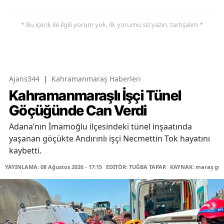
* Bu içerik ile ilgili yorum yok, ilk yorumu siz yazın, tartışalım *
Ajans344
|
Kahramanmaraş Haberleri
Kahramanmaraşlı İşçi Tünel
Göçüğünde Can Verdi
Adana’nın İmamoğlu ilçesindeki tünel inşaatında
yaşanan göçükte Andırınlı işçi Necmettin Tok hayatını
kaybetti.
YAYINLAMA: 08 Ağustos 2026 - 17:15
EDİTÖR: TUĞBA TAPAR
KAYNAK: maraş gü