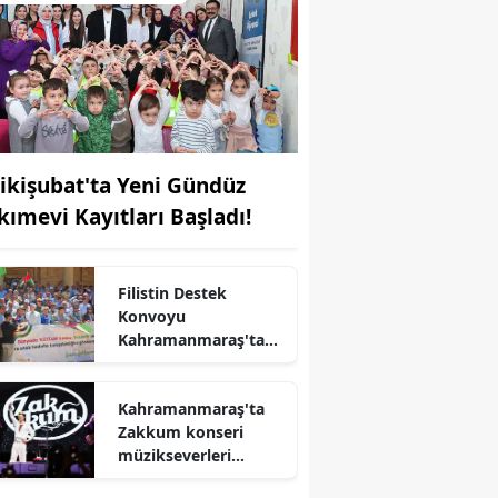
ikişubat'ta Yeni Gündüz
kımevi Kayıtları Başladı!
Filistin Destek
Konvoyu
Kahramanmaraş'ta
Karşılandı
Kahramanmaraş'ta
r
Zakkum konseri
müzikseverleri
buluşturacak!