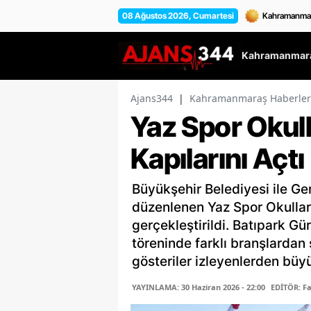
08 Ağustos 2026, Cumartesi
Kahramanmara
Ajans344
|
Kahramanmaraş Haberler
Yaz Spor Okull
Kapılarını Açtı
Büyükşehir Belediyesi ile Gen
düzenlenen Yaz Spor Okulları
gerçekleştirildi. Batıpark G
töreninde farklı branşlardan 
gösteriler izleyenlerden büy
YAYINLAMA: 30 Haziran 2026 - 22:00
EDİTÖR: F