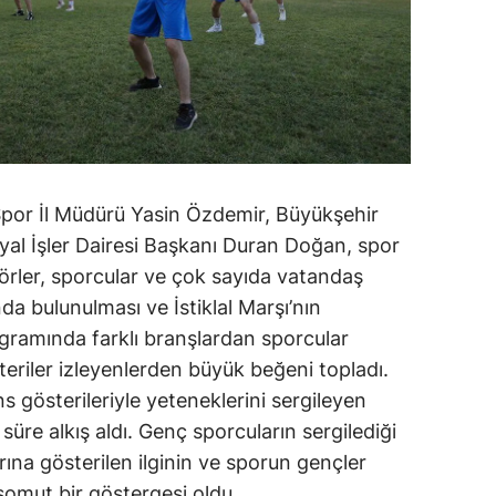
Spor İl Müdürü Yasin Özdemir, Büyükşehir
syal İşler Dairesi Başkanı Duran Doğan, spor
enörler, sporcular ve çok sayıda vatandaş
da bulunulması ve İstiklal Marşı’nın
ogramında farklı branşlardan sporcular
teriler izleyenlerden büyük beğeni topladı.
ans gösterileriyle yeteneklerini sergileyen
süre alkış aldı. Genç sporcuların sergilediği
ına gösterilen ilginin ve sporun gençler
somut bir göstergesi oldu.