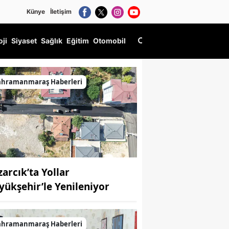
Künye
İletişim
oji
Siyaset
Sağlık
Eğitim
Otomobil
ahramanmaraş Haberleri
zarcık’ta Yollar
yükşehir’le Yenileniyor
ahramanmaraş Haberleri