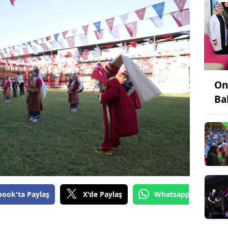
On
Ba
book'ta Paylaş
X'de Paylaş
Whatsapp'tan Gönde