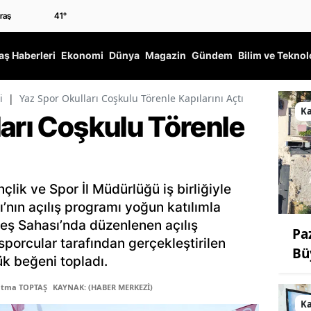
41
°
ş Haberleri
Ekonomi
Dünya
Magazin
Gündem
Bilim ve Teknol
i
|
Yaz Spor Okulları Coşkulu Törenle Kapılarını Açtı
K
arı Coşkulu Törenle
çlik ve Spor İl Müdürlüğü iş birliğiyle
’nın açılış programı yoğun katılımla
üreş Sahası’nda düzenlenen açılış
Pa
sporcular tarafından gerçekleştirilen
Bü
ük beğeni topladı.
atma TOPTAŞ
KAYNAK: (HABER MERKEZİ)
K