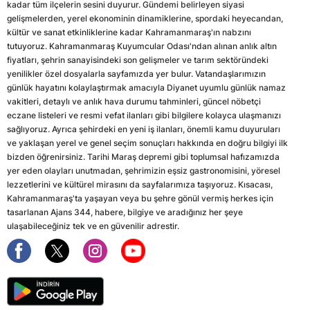
kadar tüm ilçelerin sesini duyurur. Gündemi belirleyen siyasi
gelişmelerden, yerel ekonominin dinamiklerine, spordaki heyecandan,
kültür ve sanat etkinliklerine kadar Kahramanmaraş'ın nabzını
tutuyoruz. Kahramanmaraş Kuyumcular Odası'ndan alınan anlık altın
fiyatları, şehrin sanayisindeki son gelişmeler ve tarım sektöründeki
yenilikler özel dosyalarla sayfamızda yer bulur. Vatandaşlarımızın
günlük hayatını kolaylaştırmak amacıyla Diyanet uyumlu günlük namaz
vakitleri, detaylı ve anlık hava durumu tahminleri, güncel nöbetçi
eczane listeleri ve resmi vefat ilanları gibi bilgilere kolayca ulaşmanızı
sağlıyoruz. Ayrıca şehirdeki en yeni iş ilanları, önemli kamu duyuruları
ve yaklaşan yerel ve genel seçim sonuçları hakkında en doğru bilgiyi ilk
bizden öğrenirsiniz. Tarihi Maraş depremi gibi toplumsal hafızamızda
yer eden olayları unutmadan, şehrimizin eşsiz gastronomisini, yöresel
lezzetlerini ve kültürel mirasını da sayfalarımıza taşıyoruz. Kısacası,
Kahramanmaraş'ta yaşayan veya bu şehre gönül vermiş herkes için
tasarlanan Ajans 344, habere, bilgiye ve aradığınız her şeye
ulaşabileceğiniz tek ve en güvenilir adrestir.