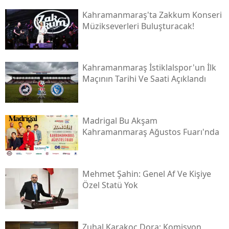
Kahramanmaraş'ta Zakkum Konseri
Müzikseverleri Buluşturacak!
Kahramanmaraş İstiklalspor'un İlk
Maçının Tarihi Ve Saati Açıklandı
Madrigal Bu Akşam
Kahramanmaraş Ağustos Fuarı'nda
Mehmet Şahin: Genel Af Ve Kişiye
Özel Statü Yok
Zuhal Karakoç Dora: Komisyon