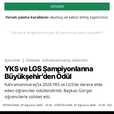
GÖNDER
Yorum yazma kurallarını
okumuş ve kabul etmiş sayılırsınız
* Bu içerik ile ilgili yorum yok, ilk yorumu siz yazın, tartışalım *
Ajans344
|
Videolar
Kahramanmaraş Haberleri
YKS ve LGS Şampiyonlarına
Büyükşehir’den Ödül
Kahramanmaraş’ta 2026 YKS ve LGS’de derece elde
eden öğrenciler ödüllendirildi. Başkan Görgel
öğrencilerle sohbet etti.
YAYINLAMA: 07 Ağustos 2026 - 14:29
GÜNCELLEME: 07 Ağustos 2026 - 14:30
EDİT