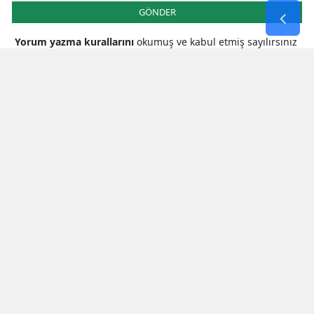
GÖNDER
Yorum yazma kurallarını
okumuş ve kabul etmiş sayılırsınız
* Bu içerik ile ilgili yorum yok, ilk yorumu siz yazın, tartışalım *
SON HABERLER
Milletvekili Şahin’den
Cumhurbaşkanı Erdoğan’a Teşekkür
Bakan Çiftçi’den Orman Yangınlarına
Karşı Seferberlik Çağrısı