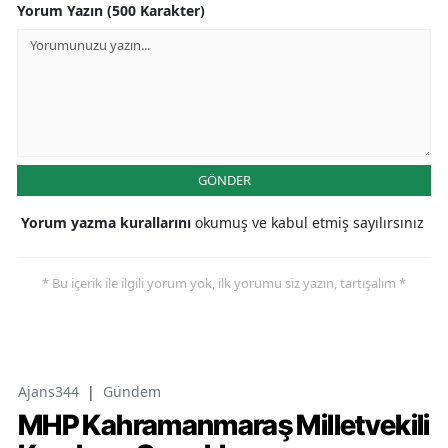
Yorum Yazın (500 Karakter)
GÖNDER
Yorum yazma kurallarını
okumuş ve kabul etmiş sayılırsınız
* Bu içerik ile ilgili yorum yok, ilk yorumu siz yazın, tartışalım *
Ajans344
|
Gündem
MHP Kahramanmaraş Milletvekili