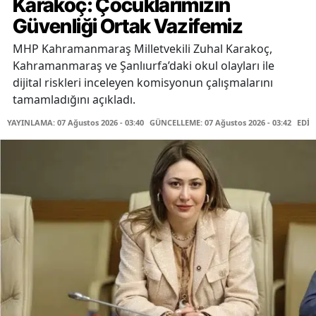
Karakoç: Çocuklarımızın
Güvenliği Ortak Vazifemiz
MHP Kahramanmaraş Milletvekili Zuhal Karakoç,
Kahramanmaraş ve Şanlıurfa’daki okul olayları ile
dijital riskleri inceleyen komisyonun çalışmalarını
tamamladığını açıkladı.
YAYINLAMA: 07 Ağustos 2026 - 03:40
GÜNCELLEME: 07 Ağustos 2026 - 03:42
EDİT