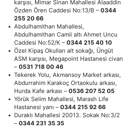
karşısı, Mimar Sinan Mahallesi Alaaddin
Özden Ören Caddesi No:13/B –
0344
255 20 66
Abdulhamithan Mahallesi,
Abdulhamithan Camii altı Ahmet Uncu
Caddesi No:52/K –
0344 215 40 10
Özel Kipaş Okulları alt sokağı, Üngüt
ASM karşısı, Megapoint Hastanesi civarı
–
0531 718 00 46
Tekerek Yolu, Akmansoy Market arkası,
Abdurrahim Karakoç Ortaokulu arkası,
Hurda Kafe arkası –
0536 207 52 05
Yörük Selim Mahallesi, Marash Life
Hastanesi yanı –
0344 215 92 66
Duraklı Mahallesi 20013. Sokak No:3/2
–
0344 231 35 35